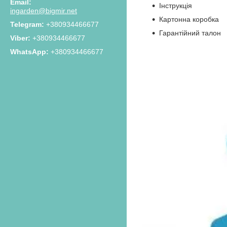
Інструкція
ingarden@bigmir.net
Картонна коробка
+380934466677
Гарантійний талон
+380934466677
+380934466677