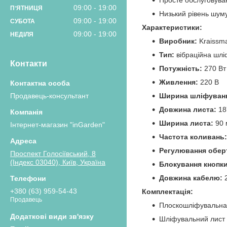
Просте обслуговуван
09:00
19:00
ПʼЯТНИЦЯ
Низький рівень шуму 
09:00
19:00
СУБОТА
Характеристики:
09:00
19:00
НЕДІЛЯ
Виробник:
Kraissm
Тип:
вібраційна шл
Контакти
Потужність:
270 Вт
Живлення:
220 В
Продавець-консультант
Ширина шліфуван
Довжина листа:
18
Ширина листа:
90 
Інтернет-магазин "inGarden"
Частота коливань:
Регулювання оберт
Проспект Голосіївський, 8
(Індекс 03040), Київ, Україна
Блокування кнопки
Довжина кабелю:
2
+380 (63) 959-54-43
Комплектація:
Продавець
Плоскошліфувальна
Шліфувальний лист