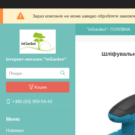
Зараз компанія не може швидко обробляти замовлен
"inGarden"- ГОЛОВНА
Шліфувальна
Інтернет-магазин "inGarden"
Кошик
+380 (63) 959-54-43
Новинки