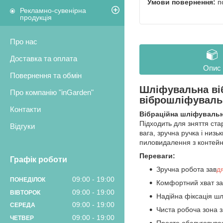
п
Рекламно-сувенірна
продукція
Про нас
Доставка та оплата
Опис
Повернення та обмін
Шліфувальна віб
Про компанію "inGarden"
віброшліфуваль
Контакти
Вібраційна шліфувальн
Підходить для зняття ста
Відгуки
вага, зручна ручка і низ
пиловидалення з контейн
Переваги:
Графік роботи
Зручна робота зав
д
09:00
19:00
ПОНЕДІЛОК
Комфортний хват з
09:00
19:00
ВІВТОРОК
Надійна фіксація ш
09:00
19:00
СЕРЕДА
Чиста робоча зона 
09:00
19:00
ЧЕТВЕР