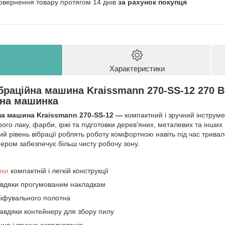
овернення товару протягом 14 днів
за рахунок покупця
Характеристики
раційна машина Kraissmann 270-SS-12 270 В
на машинка
а машина Kraissmann 270‑SS‑12 —
компактний і зручний інструм
рого лаку, фарби, іржі та підготовки дерев'яних, металевих та інши
ький рівень вібрації роблять роботу комфортною навіть під час трив
ером забезпечує більш чисту робочу зону.
яки
компактній і легкій конструкції
авдяки прогумованим накладкам
ліфувального полотна
завдяки контейнеру для збору пилу