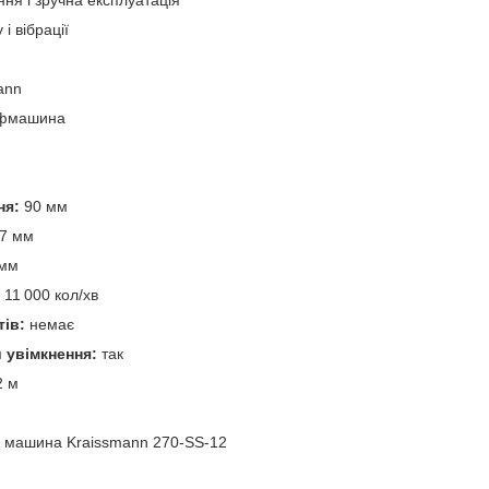
ня і зручна експлуатація
і вібрації
ann
іфмашина
ня:
90 мм
7 мм
мм
11 000 кол/хв
ів:
немає
 увімкнення:
так
 м
 машина Kraissmann 270‑SS‑12