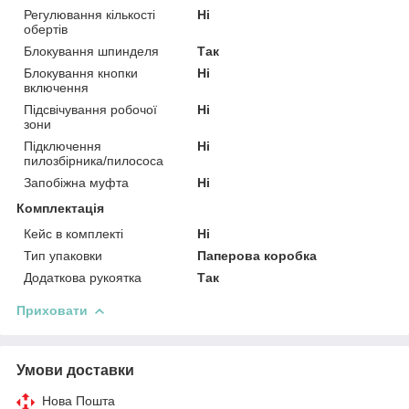
Регулювання кількості
Ні
обертів
Блокування шпинделя
Так
Блокування кнопки
Ні
включення
Підсвічування робочої
Ні
зони
Підключення
Ні
пилозбірника/пилососа
Запобіжна муфта
Ні
Комплектація
Кейс в комплекті
Ні
Тип упаковки
Паперова коробка
Додаткова рукоятка
Так
Приховати
Умови доставки
Нова Пошта