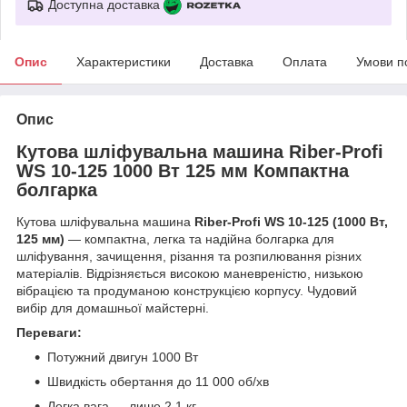
Доступна доставка
Опис
Характеристики
Доставка
Оплата
Умови п
Опис
Кутова шліфувальна машина Riber-Profi
WS 10-125 1000 Вт 125 мм Компактна
болгарка
Кутова шліфувальна машина
Riber‑Profi WS 10‑125 (1000 Вт,
125 мм)
— компактна, легка та надійна болгарка для
шліфування, зачищення, різання та розпилювання різних
матеріалів. Відрізняється високою маневреністю, низькою
вібрацією та продуманою конструкцією корпусу. Чудовий
вибір для домашньої майстерні.
Переваги:
Потужний двигун 1000 Вт
Швидкість обертання до 11 000 об/хв
Легка вага — лише 2,1 кг