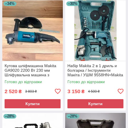
–34%
–30%
Кутова шліфмашина Makita
Набір Makita 2 в 1 дриль и
GA9020 2200 Вт 230 мм
болгарка / Інструменти
Шліфувальна машина з
Макіта / УШМ 9558HN+Makita
плавним пуском
HP 1630
Готово до відправки
Готово до відправки
2 520
3 150
₴
₴
3 803 ₴
4 500 ₴
Купити
Купити
–28%
–28%