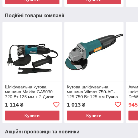
Подібні товари компанії
Шліфувальна кутова
Кутова шліфувальна
Акум
машина Makita GA5030
машина Vilmas 750-AG-
шлі
720 Вт 125 мм + 2 Диски
125 750 Вт 125 мм Ручна
DeW
Кутошліфувальна машина
електрична болгарка
2 АК
1 114
1 013
945
₴
₴
акум
Купити
Купити
Акційні пропозиції та новинки