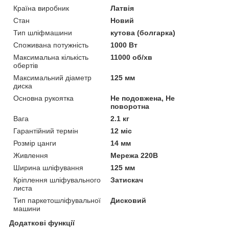
Країна виробник
Латвія
Стан
Новий
Тип шліфмашини
кутова (болгарка)
Споживана потужність
1000 Вт
Максимальна кількість
11000 об/хв
обертів
Максимальний діаметр
125 мм
диска
Основна рукоятка
Не подовжена, Не
поворотна
Вага
2.1 кг
Гарантійний термін
12 міс
Розмір цанги
14 мм
Живлення
Мережа 220В
Ширина шліфування
125 мм
Кріплення шліфувального
Затискач
листа
Тип паркетошліфувальної
Дисковий
машини
Додаткові функції