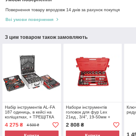
Повернення товару впродовж 14 днів за рахунок покупця
Всі умови повернення
З цим товаром також замовляють
Набір інструментів AL-FA
Набори інструментів
Клю
187 одиниць, в кейсі на
головок для фур Lex
реду
коліщатках, + ТРЕЩІТКА
21ед., 3/4", 19-50мм +
тріскачка з подовжувачем
4 275
2 808
₴
₴
4 500 ₴
6-ти гранні
1 4
Купити
Купити