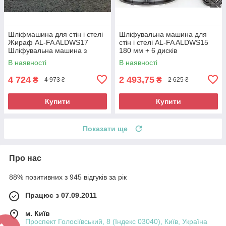
Шліфмашина для стін і стелі
Шліфувальна машина для
Жираф AL-FA ALDWS17
стін і стелі AL-FA ALDWS15
Шліфувальна машина з
180 мм + 6 дисків
подовженою ручкою
Шліфмашина для
В наявності
В наявності
шліфування стін
4 724
2 493,75
₴
₴
4 973 ₴
2 625 ₴
Купити
Купити
Показати ще
Про нас
88% позитивних з 945 відгуків за рік
Працює з 07.09.2011
м. Київ
Проспект Голосіївський, 8 (Індекс 03040), Київ, Україна