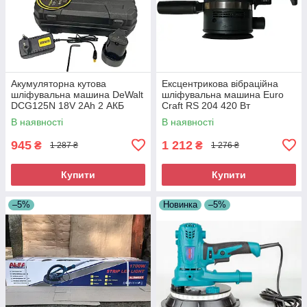
Акумуляторна кутова
Ексцентрикова вібраційна
шліфувальна машина DeWalt
шліфувальна машина Euro
DCG125N 18V 2Ah 2 АКБ
Craft RS 204 420 Вт
Професійна акумуляторна
Ексцентрикова шліфмашина
В наявності
В наявності
болгарка
для полірування
945
1 212
₴
₴
1 287 ₴
1 276 ₴
Купити
Купити
–5%
Новинка
–5%