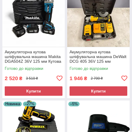
Акумуляторна кутова
Акумуляторна кутова
шліфувальна машина Makita
шліфувальна машина DeWalt
DGA504Z 36V 125 мм Кутова
DCG 405 36V 125 мм
шліфувальна машина
Безщіткова КШМ Девальт
Готово до відправки
Готово до відправки
Акумуляторна турбінка
Кутова шліфмашина
2 520
1 946
₴
₴
3 510 ₴
2 700 ₴
Купити
Купити
Новинка
–27%
–5%