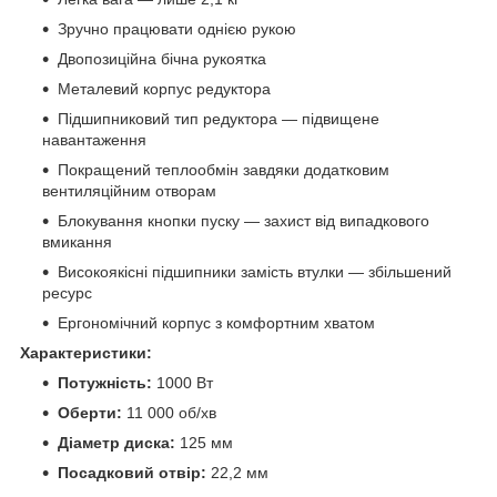
Зручно працювати однією рукою
Двопозиційна бічна рукоятка
Металевий корпус редуктора
Підшипниковий тип редуктора — підвищене
навантаження
Покращений теплообмін завдяки додатковим
вентиляційним отворам
Блокування кнопки пуску — захист від випадкового
вмикання
Високоякісні підшипники замість втулки — збільшений
ресурс
Ергономічний корпус з комфортним хватом
Характеристики:
Потужність:
1000 Вт
Оберти:
11 000 об/хв
Діаметр диска:
125 мм
Посадковий отвір:
22,2 мм