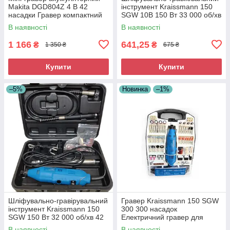
Makita DGD804Z 4 В 42
інструмент Kraissmann 150
насадки Гравер компактний
SGW 10B 150 Вт 33 000 об/хв
на акумуляторі
Гравірувальна компактна
В наявності
В наявності
машинка
1 166
641,25
₴
₴
1 350 ₴
675 ₴
Купити
Купити
–5%
Новинка
–1%
Шліфувально-гравірувальний
Гравер Kraissmann 150 SGW
інструмент Kraissmann 150
300 300 насадок
SGW 150 Вт 32 000 об/хв 42
Електричний гравер для
насадки
шліфування Побутовий
В наявності
В наявності