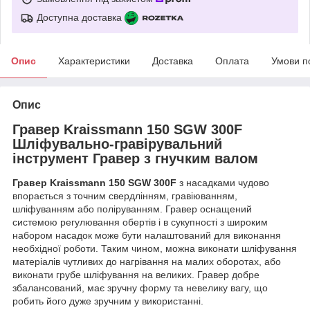
Доступна доставка
Опис
Характеристики
Доставка
Оплата
Умови п
Опис
Гравер Kraissmann 150 SGW 300F
Шліфувально-гравірувальний
інструмент Гравер з гнучким валом
Гравер Kraissmann 150 SGW 300F
з насадками чудово
впорається з точним свердлінням, гравіюванням,
шліфуванням або поліруванням. Гравер оснащений
системою регулювання обертів і в сукупності з широким
набором насадок може бути налаштований для виконання
необхідної роботи. Таким чином, можна виконати шліфування
матеріалів чутливих до нагрівання на малих оборотах, або
виконати грубе шліфування на великих. Гравер добре
збалансований, має зручну форму та невелику вагу, що
робить його дуже зручним у використанні.