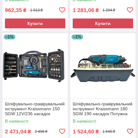
Багатофункціональний
гравер
інструмент
962,35
1 281,06
₴
₴
1 013 ₴
1 294 ₴
Купити
Купити
–1%
–1%
Шліфувально-гравірувальний
Шліфувально-гравірувальний
інструмент Kraissmann 150
інструмент Kraissmann 180
SGW 12V/236 насадок
SGW 190 насадок Потужна
Потужний гравер для точних
гравірувальна машина
В наявності
В наявності
робіт
2 471,04
1 524,60
₴
₴
2 496 ₴
1 540 ₴