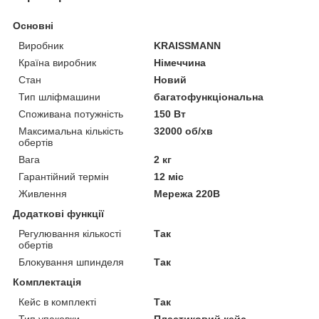
Основні
Виробник
KRAISSMANN
Країна виробник
Німеччина
Стан
Новий
Тип шліфмашини
багатофункціональна
Споживана потужність
150 Вт
Максимальна кількість
32000 об/хв
обертів
Вага
2 кг
Гарантійний термін
12 міс
Живлення
Мережа 220В
Додаткові функції
Регулювання кількості
Так
обертів
Блокування шпинделя
Так
Комплектація
Кейс в комплекті
Так
Тип упаковки
Пластиковий кейс