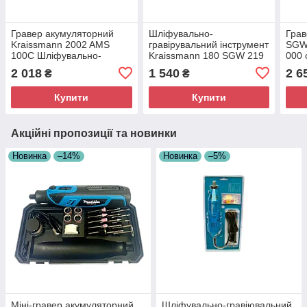
Гравер акумуляторний
Шліфувально-
Грав
Kraissmann 2002 AMS
гравірувальний інструмент
SGW 
100С Шліфувально-
Kraissmann 180 SGW 219
000 
гравірувальний інструмент
180 Вт 35 000 об/хв 219
грав
2 018
1 540
2 6
₴
₴
на акумуляторі
насадок
Багатофункціональний
Купити
Купити
гравер для дому
Акційні пропозиції та новинки
Новинка
–14%
Новинка
–5%
Міні-гравер акумуляторний
Шліфувально-гравіювальний