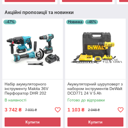
Акційні пропозиції та новинки
–47%
Новинка
–46%
Набір акумуляторного
Акумуляторний шуруповерт з
інструменту Makita 36V
набором інструментів DeWalt
Перфоратор DHR 202
DCD771 24 V 5 Ah
Болгарка DGA 540
Багатофункціональний
В наявності
Готово до відправки
Шурупокрут DDF 484
акумуляторний шуруповерт
Комплект інструменту
3 742
1 103
₴
₴
7 031 ₴
2 048 ₴
Купити
Купити