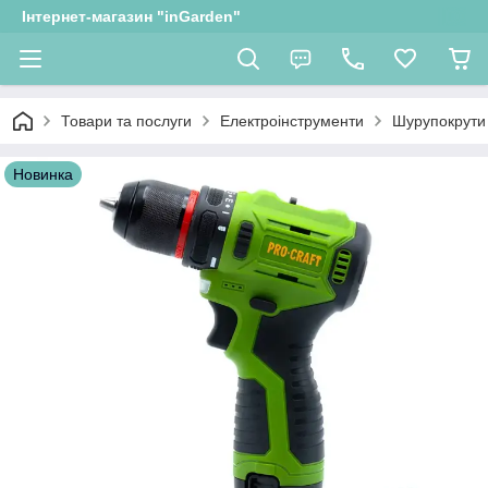
Інтернет-магазин "inGarden"
Товари та послуги
Електроінструменти
Шурупокрути
Новинка