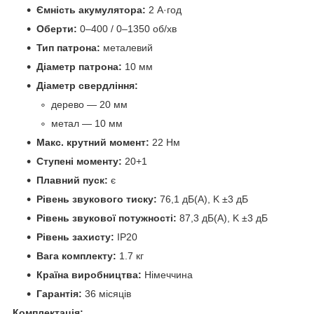
Ємність акумулятора:
2 А·год
Оберти:
0–400 / 0–1350 об/хв
Тип патрона:
металевий
Діаметр патрона:
10 мм
Діаметр свердління:
дерево — 20 мм
метал — 10 мм
Макс. крутний момент:
22 Нм
Ступені моменту:
20+1
Плавний пуск:
є
Рівень звукового тиску:
76,1 дБ(A), K ±3 дБ
Рівень звукової потужності:
87,3 дБ(A), K ±3 дБ
Рівень захисту:
IP20
Вага комплекту:
1.7 кг
Країна виробництва:
Німеччина
Гарантія:
36 місяців
Комплектація: