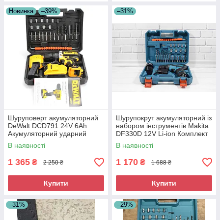
Новинка
–39%
–31%
Шуруповерт акумуляторний
Шурупокрут акумуляторний із
DeWalt DCD791 24V 6Ah
набором інструментів Makita
Акумуляторний ударний
DF330D 12V Li-ion Комплект
шуруповерт
інструментів із шурупокрутом
В наявності
В наявності
1 365
1 170
₴
₴
2 250 ₴
1 688 ₴
Купити
Купити
–31%
–29%