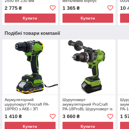
2550 Вт 230 мм
металевий корпус
000
Універсальна болгарка
редуктора, регулювання
2 775
1 365
10 
₴
₴
обертів)
Купити
Купити
Подібні товари компанії
Акумуляторний
Шуруповерт
Шур
шурупокрут Procraft PA-
акумуляторний ProCraft
акум
18PRO з АКБ і ЗП
PA-18ProBL Шуруповерт із
PA-
Шурупокрут
АКБ Сучасний шуруповерт
Безщ
1 410
3 660
1 5
₴
₴
акумуляторний для дому
для 
Купити
Купити