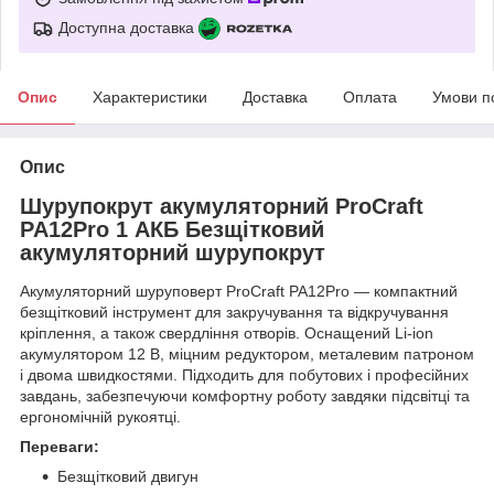
Доступна доставка
Опис
Характеристики
Доставка
Оплата
Умови п
Опис
Шурупокрут акумуляторний ProCraft
PA12Pro 1 АКБ Безщітковий
акумуляторний шурупокрут
Акумуляторний шуруповерт ProCraft PA12Pro — компактний
безщітковий інструмент для закручування та відкручування
кріплення, а також свердління отворів. Оснащений Li‑ion
акумулятором 12 В, міцним редуктором, металевим патроном
і двома швидкостями. Підходить для побутових і професійних
завдань, забезпечуючи комфортну роботу завдяки підсвітці та
ергономічній рукоятці.
Переваги:
Безщітковий двигун