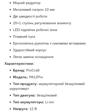
Міцний редуктор
Металевий патрон 10 мм
Дві швидкості роботи
20+1 ступінь регулювання моменту
LED‑підсвітка робочої зони
Плавний пуск
Ергономічна рукоятка з гумовими вставками
Ударостійкий корпус
Легка заміна оснащення
Характеристики:
Бренд:
ProCraft
Модель:
PA12Pro
Тип продукту:
акумуляторний безщітковий
шуруповерт
Тип двигуна:
безщітковий
Тип акумулятора:
Li‑ion
Напруга:
12 В