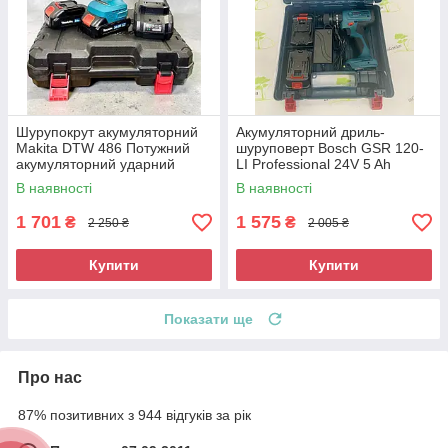
Шурупокрут акумуляторний
Акумуляторний дриль-
Makita DTW 486 Потужний
шуруповерт Bosch GSR 120-
акумуляторний ударний
LI Professional 24V 5 Ah
шурупокрут
Ударний акумуляторний
В наявності
В наявності
шуруповерт
1 701
1 575
₴
₴
2 250 ₴
2 005 ₴
Купити
Купити
Показати ще
Про нас
87% позитивних з 944 відгуків за рік