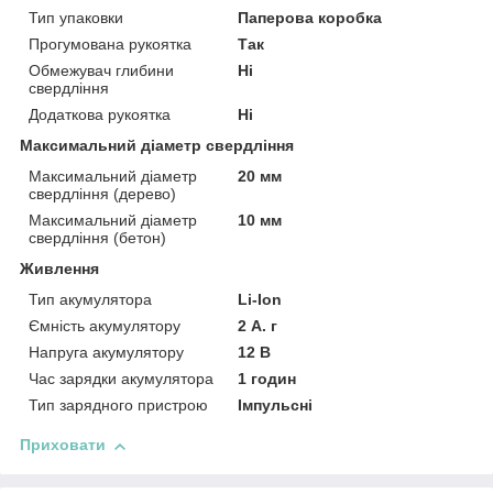
Тип упаковки
Паперова коробка
Прогумована рукоятка
Так
Обмежувач глибини
Ні
свердління
Додаткова рукоятка
Ні
Максимальний діаметр свердління
Максимальний діаметр
20 мм
свердління (дерево)
Максимальний діаметр
10 мм
свердління (бетон)
Живлення
Тип акумулятора
Li-Ion
Ємність акумулятору
2 А. г
Напруга акумулятору
12 В
Час зарядки акумулятора
1 годин
Тип зарядного пристрою
Імпульсні
Приховати