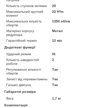
патрона
Кількість ступенів затяжки
20
Максимальний крутний
22 H*m
момент
Максимальна кількість
1350 об/хв
обертів
Матеріал корпусу
Метал
редуктора
Гарантійний термін
12 міс
Додаткові функції
Ударний режим
Ні
Кількість швидкостей
2
роботи
Регулювання кількості
Так
обертів
Захист від перевантажень
Так
Гальмо двигуна
Так
Габаритні розміри
Вага
1.7 кг
Комплектація