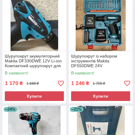
Шурупокрут акумуляторний
Шурупокрут із набором
Makita DF330DWE 12V Li-ion
інструментів Makita
Компактний шурупокрут для
DF550DWE 24V
дому
Акумуляторний шурупокрут із
В наявності
В наявності
комплектом інструментів
1 170
1 246
₴
₴
1 688 ₴
1 755 ₴
Купити
Купити
–24%
–21%