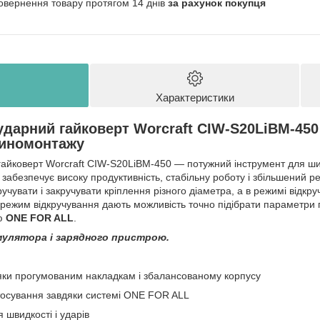
овернення товару протягом 14 днів
за рахунок покупця
Характеристики
дарний гайковерт Worcraft CIW-S20LiBM-450
шиномонтажу
айковерт Worcraft CIW‑S20LiBM‑450 — потужний інструмент для ши
н забезпечує високу продуктивність, стабільну роботу і збільшений 
учувати і закручувати кріплення різного діаметра, а в режимі відк
режим відкручування дають можливість точно підібрати параметри п
ю
ONE FOR ALL
.
мулятора і зарядного пристрою.
яки прогумованим накладкам і збалансованому корпусу
стосування завдяки системі ONE FOR ALL
швидкості і ударів