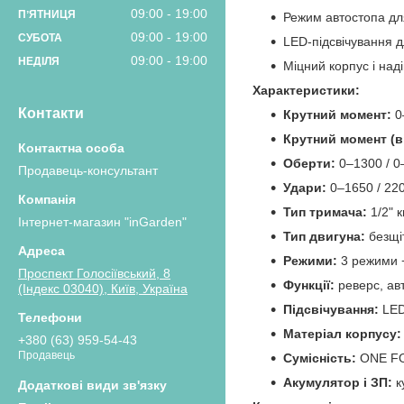
09:00
19:00
ПʼЯТНИЦЯ
Режим автостопа дл
09:00
19:00
СУБОТА
LED‑підсвічування д
09:00
19:00
НЕДІЛЯ
Міцний корпус і над
Характеристики:
Контакти
Крутний момент:
0
Крутний момент (в
Оберти:
0–1300 / 0
Продавець-консультант
Удари:
0–1650 / 220
Тип тримача:
1/2" 
Інтернет-магазин "inGarden"
Тип двигуна:
безщі
Режими:
3 режими +
Проспект Голосіївський, 8
Функції:
реверс, ав
(Індекс 03040), Київ, Україна
Підсвічування:
LE
Матеріал корпусу:
+380 (63) 959-54-43
Продавець
Сумісність:
ONE FO
Акумулятор і ЗП:
к