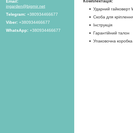
Комплектація:
ingarden@bigmir.net
Ударний гайковерт 
+380934466677
Скоба для кріпленн
+380934466677
Інструкція
+380934466677
Гарантійний талон
Упаковочна коробка