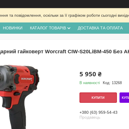
ня та повідомлення, оскільки за її графіком роботи сьогодні вих
НОВИНКИ
КАТАЛОГ ТОВАРІВ
ДОСТАВКА ТА ОПЛАТА
арний гайковерт Worcraft CIW-S20LiBM-450 Без А
5 950 ₴
В наявності
Код:
13268
КУП
КУПИТИ
+380 (63) 959-54-43
Продавець