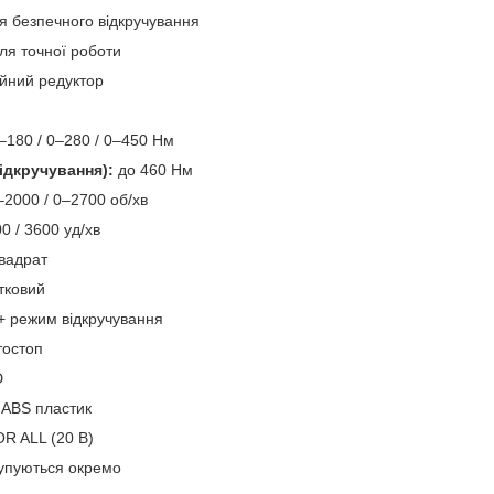
я безпечного відкручування
ля точної роботи
ійний редуктор
–180 / 0–280 / 0–450 Нм
ідкручування):
до 460 Нм
–2000 / 0–2700 об/хв
0 / 3600 уд/хв
квадрат
тковий
 режим відкручування
тостоп
D
ABS пластик
R ALL (20 В)
упуються окремо