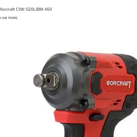
Worcraft CIW‑S20LiBM‑450
я на пояс