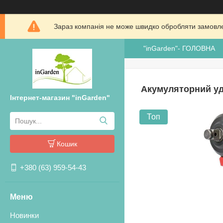
Зараз компанія не може швидко обробляти замовлен
"inGarden"- ГОЛОВНА
Акумуляторний уд
Інтернет-магазин "inGarden"
Топ
Кошик
+380 (63) 959-54-43
Новинки