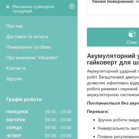
п
Рекламно-сувенірна
продукція
Про нас
Доставка та оплата
Опис
Повернення та обмін
Акумуляторний у
Про компанію "inGarden"
гайковерт для 
Контакти
Акумуляторний ударний г
робіт. Безщітковий двигу
Відгуки
дозволяє ефективно відкр
робочі режими і окремий 
акумуляторною системо
Графік роботи
Постачається без аку
Переваги:
09:00
19:00
ПОНЕДІЛОК
09:00
19:00
Зручна робота завд
ВІВТОРОК
09:00
19:00
Універсальність за
СЕРЕДА
09:00
19:00
ЧЕТВЕР
Плавне регулювання 