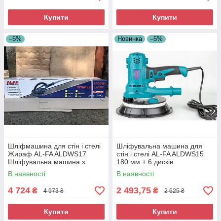
Купити
Купити
–5%
Новинка
–5%
Шліфмашина для стін і стелі
Шліфувальна машина для
Жираф AL-FA ALDWS17
стін і стелі AL-FA ALDWS15
Шліфувальна машина з
180 мм + 6 дисків
подовженою ручкою
Шліфмашина для
В наявності
В наявності
шліфування стін
4 724
2 493,75
₴
₴
4 973 ₴
2 625 ₴
Купити
Купити