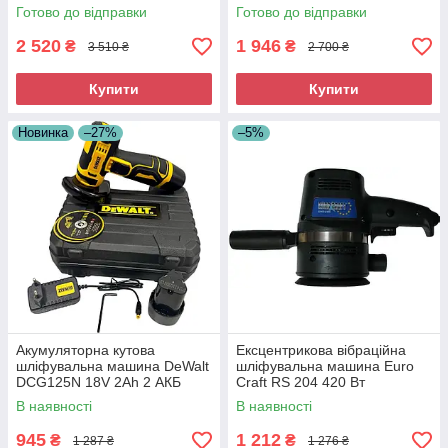
шліфувальна машина
Безщіткова КШМ Девальт
Готово до відправки
Готово до відправки
Акумуляторна турбінка
Кутова шліфмашина
2 520
1 946
₴
₴
3 510 ₴
2 700 ₴
Купити
Купити
Новинка
–27%
–5%
Акумуляторна кутова
Ексцентрикова вібраційна
шліфувальна машина DeWalt
шліфувальна машина Euro
DCG125N 18V 2Ah 2 АКБ
Craft RS 204 420 Вт
Професійна акумуляторна
Ексцентрикова шліфмашина
В наявності
В наявності
болгарка
для полірування
945
1 212
₴
₴
1 287 ₴
1 276 ₴