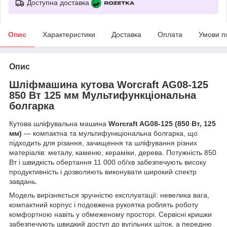
Доступна доставка
Опис
Характеристики
Доставка
Оплата
Умови п
Опис
Шліфмашина кутова Worcraft AG08-125
850 Вт 125 мм Мультифункціональна
болгарка
Кутова шліфувальна машина
Worcraft AG08‑125 (850 Вт, 125
мм)
— компактна та мультифункціональна болгарка, що
підходить для різання, зачищення та шліфування різних
матеріалів: металу, каменю, кераміки, дерева. Потужність 850
Вт і швидкість обертання 11 000 об/хв забезпечують високу
продуктивність і дозволяють виконувати широкий спектр
завдань.
Модель вирізняється зручністю експлуатації: невелика вага,
компактний корпус і подовжена рукоятка роблять роботу
комфортною навіть у обмеженому просторі. Сервісні кришки
забезпечують швидкий доступ до вугільних щіток, а передню