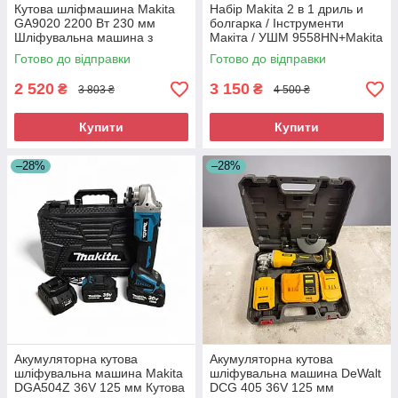
Кутова шліфмашина Makita
Набір Makita 2 в 1 дриль и
GA9020 2200 Вт 230 мм
болгарка / Інструменти
Шліфувальна машина з
Макіта / УШМ 9558HN+Makita
плавним пуском
HP 1630
Готово до відправки
Готово до відправки
2 520
3 150
₴
₴
3 803 ₴
4 500 ₴
Купити
Купити
–28%
–28%
Акумуляторна кутова
Акумуляторна кутова
шліфувальна машина Makita
шліфувальна машина DeWalt
DGA504Z 36V 125 мм Кутова
DCG 405 36V 125 мм