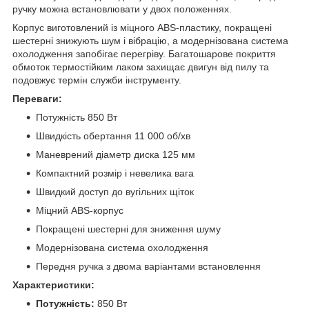
ручку можна встановлювати у двох положеннях.
Корпус виготовлений із міцного ABS‑пластику, покращені
шестерні знижують шум і вібрацію, а модернізована система
охолодження запобігає перегріву. Багатошарове покриття
обмоток термостійким лаком захищає двигун від пилу та
подовжує термін служби інструменту.
Переваги:
Потужність 850 Вт
Швидкість обертання 11 000 об/хв
Маневрений діаметр диска 125 мм
Компактний розмір і невелика вага
Швидкий доступ до вугільних щіток
Міцний ABS‑корпус
Покращені шестерні для зниження шуму
Модернізована система охолодження
Передня ручка з двома варіантами встановлення
Характеристики:
Потужність:
850 Вт