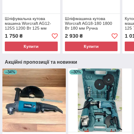
Шліфувальна кутова
Шліфмашина кутова
Куто
машина Worcraft AG12-
Worcraft AG18-180 1800
маши
125S 1200 Вт 125 мм
Вт 180 мм Ручна
125 
Потужна кутова болгарка
електрична болгарка
елек
1 750
2 930
1 0
₴
₴
Купити
Купити
Акційні пропозиції та новинки
–34%
–30%