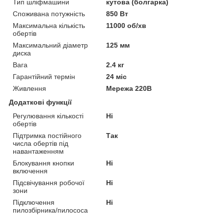
Тип шліфмашини
кутова (болгарка)
Споживана потужність
850 Вт
Максимальна кількість
11000 об/хв
обертів
Максимальний діаметр
125 мм
диска
Вага
2.4 кг
Гарантійний термін
24 міс
Живлення
Мережа 220В
Додаткові функції
Регулювання кількості
Ні
обертів
Підтримка постійного
Так
числа обертів під
навантаженням
Блокування кнопки
Ні
включення
Підсвічування робочої
Ні
зони
Підключення
Ні
пилозбірника/пилососа