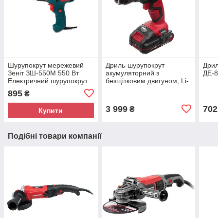
Шурупокрут мережевий
Дриль-шурупокрут
Дрил
Зеніт ЗШ-550М 550 Вт
акумуляторний з
ДЕ-
Електричний шурупокрут
безщітковим двигуном, Li-
для монтажних робіт
Ion 18В, 50Nm, 1.5 А/ч, 2
895
₴
швидкості,
3 999
702
₴
Купити
Подібні товари компанії