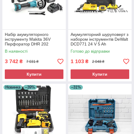
Набір акумуляторного
Акумуляторний шуруповерт з
інструменту Makita 36V
набором інструментів DeWalt
Перфоратор DHR 202
DCD771 24 V 5 Ah
Болгарка DGA 540
Багатофункціональний
В наявності
Готово до відправки
Шурупокрут DDF 484
акумуляторний шуруповерт
Комплект інструменту
3 742
1 103
₴
₴
7 031 ₴
2 048 ₴
Купити
Купити
Новинка
–39%
–31%