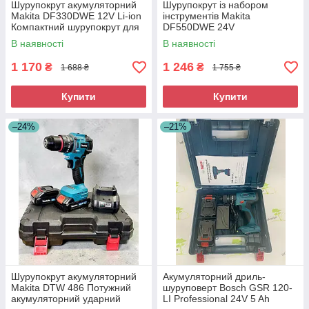
Шурупокрут акумуляторний
Шурупокрут із набором
Makita DF330DWE 12V Li-ion
інструментів Makita
Компактний шурупокрут для
DF550DWE 24V
дому
Акумуляторний шурупокрут із
В наявності
В наявності
комплектом інструментів
1 170
1 246
₴
₴
1 688 ₴
1 755 ₴
Купити
Купити
–24%
–21%
Шурупокрут акумуляторний
Акумуляторний дриль-
Makita DTW 486 Потужний
шуруповерт Bosch GSR 120-
акумуляторний ударний
LI Professional 24V 5 Ah