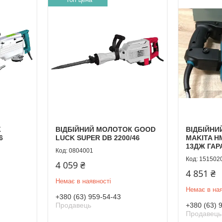
К
ВІДБІЙНИЙ МОЛОТОК GOOD
ВІДБІЙН
6
LUCK SUPER DB 2200/46
MAKITA H
13ДЖ ГАРА
0804001
151502
4 059 ₴
4 851 ₴
Немає в наявності
Немає в ная
+380 (63) 959-54-43
Продавець
+380 (63) 
Продавець