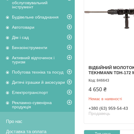
обслуговувальний
інструмент
Будівельне обладнання
Автотовари
Дім і сад
Бензоінструменти
Активний відпочинок і
туризм
ВІДБІЙНИЙ МОЛОТО
Побутова техніка та посуд
TEKHMANN TDH-172 
846643
Дитячі іграшки й аксесуари
4 650 ₴
Електротранспорт
Немає в наявності
Рекламно-сувенірна
продукція
+380 (63) 959-54-43
Продавець
Про нас
Доставка та оплата
Топ цена