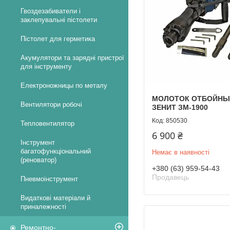
Гвоздезабиватели і
заклепувальні пістолети
Пістолет для герметика
Акумулятори та зарядні пристрої
для інструменту
Електроножницы по металу
МОЛОТОК ОТБОЙНЫ
Вентилятори робочі
ЗЕНИТ ЗМ-1900
850530
Тепловентилятор
6 900 ₴
Інструмент
багатофункціональний
Немає в наявності
(реноватор)
+380 (63) 959-54-43
Продавець
Пневмоінструмент
Видаткові матеріали й
приналежності
Ремонтно-