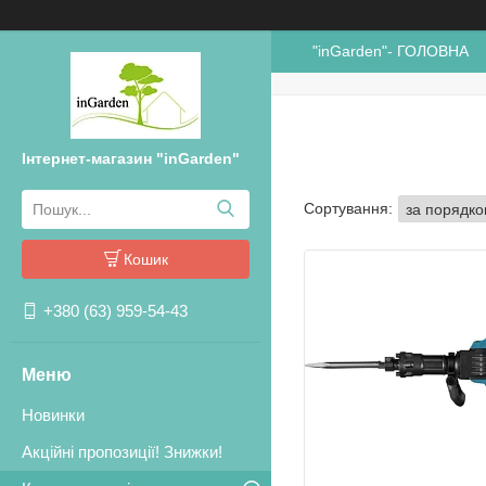
"inGarden"- ГОЛОВНА
Інтернет-магазин "inGarden"
Кошик
+380 (63) 959-54-43
Новинки
Акційні пропозиції! Знижки!