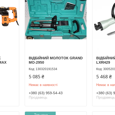
К
ВІДБІЙНИЙ МОЛОТОК GRAND
ВІДБІЙНИ
MAX
МО-2950
LXRH29
130320191534
300520
5 085 ₴
5 468 ₴
Немає в наявності
Немає в ная
+380 (63) 959-54-43
+380 (63) 
Продавець
Продавець
Топ цена