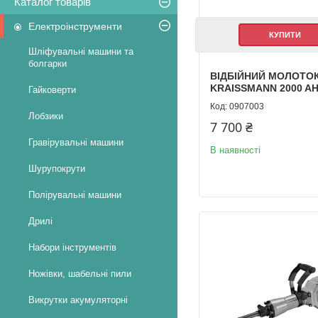
Каталог товарів
Електроінструменти
КУПИТИ
Шліфувальні машини та
болгарки
ВІДБІЙНИЙ МОЛОТО
KRAISSMANN 2000 AH
Гайковерти
0907003
Лобзики
7 700 ₴
Гравірувальні машини
В наявності
Шурупокрути
Полірувальні машини
Дрилі
Набори інструментів
Ножівки, шабельні пили
Викрутки акумуляторні