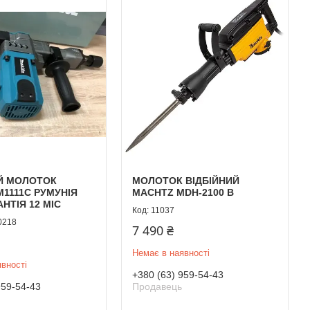
ИЙ МОЛОТОК
МОЛОТОК ВІДБІЙНИЙ
M1111C РУМУНІЯ
MACHTZ MDH-2100 B
НТІЯ 12 МІС
11037
0218
7 490 ₴
Немає в наявності
вності
+380 (63) 959-54-43
959-54-43
Продавець