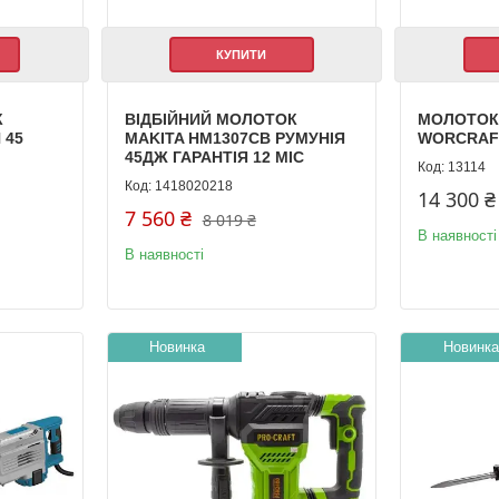
КУПИТИ
К
ВІДБІЙНИЙ МОЛОТОК
МОЛОТОК
 45
MAKITA HM1307CB РУМУНІЯ
WORCRAFT
45ДЖ ГАРАНТІЯ 12 МІС
13114
1418020218
14 300 ₴
7 560 ₴
8 019 ₴
В наявності
В наявності
Новинка
Новинка