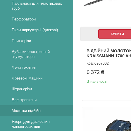
Паяльники для пластикових
труб
Перфоратори
Пили циркулярні (дискові)
КУПИТИ
Плиткорізи
ВІДБІЙНИЙ МОЛОТО
Рубанки електричні й
KRAISSMANN 1700 AH
акумуляторні
0907002
Фени технічні
6 372 ₴
Фрезерні машини
В наявності
Штроборізи
Електропилки
Молотки відбійні
Якоря для дискових і
ланцюгових пив