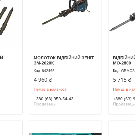
Й
МОЛОТОК ВІДБІЙНИЙ ЗЕНІТ
ВІДБІЙН
ЗМ-2020К
МО-2800
842465
GRMO2
4 960 ₴
5 715 ₴
Немає в наявності
Немає в ная
+380 (63) 959-54-43
+380 (63) 
Продавець
Продавець