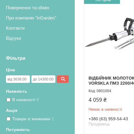
Повернення та обмін
Про компанію "inGarden"
Контакти
Відгуки
Фільтри
Ціна
ВІДБІЙНИК МОЛОТО
VORSKLA ПМЗ 2200/4
0801004
Наявність
4 059 ₴
В наявності
8
Немає в наявності
Акція
+380 (63) 959-54-43
Товари зі знижками
1
Продавець
Потужність