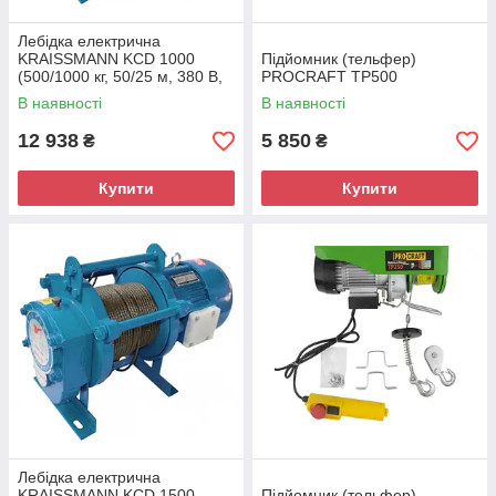
Лебідка електрична
KRAISSMANN KCD 1000
Підйомник (тельфер)
(500/1000 кг, 50/25 м, 380 В,
PROCRAFT ТР500
три фази)
В наявності
В наявності
12 938
5 850
₴
₴
Купити
Купити
Лебідка електрична
KRAISSMANN KCD 1500
Підйомник (тельфер)