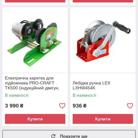
Електрична каретка для
підйомника PRO-CRAFT
Лебідка ручна LEX
ТK500 (індукційний двигун,
LXHW454K
дистанційний перемикач з
В наявності
В наявності
кнопкою аварійної зупинки,
посилен
3 990
936
₴
₴
Купити
Купити
Показати ще