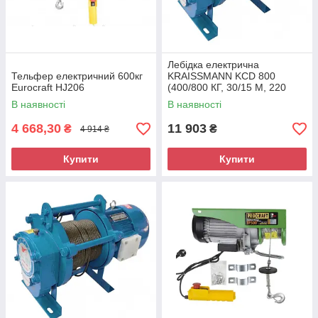
Лебідка електрична
Тельфер електричний 600кг
KRAISSMANN KCD 800
Eurocraft HJ206
(400/800 КГ, 30/15 М, 220
В,одна фаза)
В наявності
В наявності
4 668,30
11 903
₴
₴
4 914 ₴
Купити
Купити