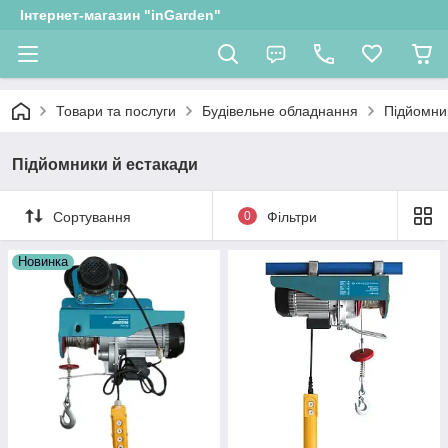
Інтернет-магазин "inGarden"
Товари та послуги
Будівельне обладнання
Підйомни
Підйомники й естакади
Сортування
0
Фільтри
Новинка