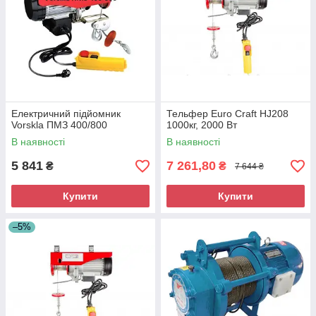
Електричний підйомник
Тельфер Euro Craft HJ208
Vorskla ПМЗ 400/800
1000кг, 2000 Вт
В наявності
В наявності
5 841
7 261,80
₴
₴
7 644 ₴
Купити
Купити
–5%