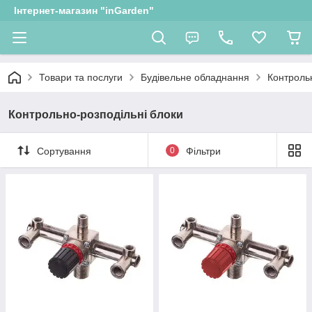
Інтернет-магазин "inGarden"
Товари та послуги
Будівельне обладнання
Контрольн
Контрольно-розподільні блоки
Сортування
0
Фільтри