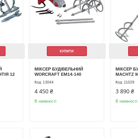
КУПИТИ
Й
МІКСЕР БУДІВЕЛЬНИЙ
МІКСЕР Б
ТІЯ 12
WORCRAFT EM14-140
MACHTZ M
13044
11029
4 450 ₴
3 890 ₴
В наявності
В наявності