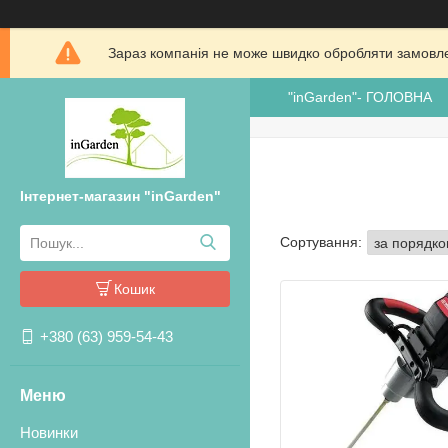
Зараз компанія не може швидко обробляти замовлен
"inGarden"- ГОЛОВНА
Інтернет-магазин "inGarden"
Кошик
+380 (63) 959-54-43
Новинки