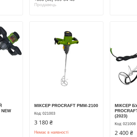
Продавець
Й
МІКСЕР PROCRAFT PMM-2100
МІКСЕР Б
0 NEW
PROCRAFT
021003
(2023)
3 180 ₴
021008
2 400 ₴
Немає в наявності