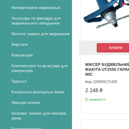
Напівавтомати зварювальні
Аксесуари та приладдя для
зварювального обладнання
Магнітні тримачі для зварювання
Верстати
КУПИТИ
Компресори
МІКСЕР БУДІВЕЛЬНИ
Комплектуючі та аксесуари для
MAKITA UT2550 ГАРАН
компресорів
МІС
Пресості
220920171435
2 248 ₴
Контрольно-розподільні блоки
В наявності
Нівеліри оптичні
Штативи, тримачі для нівелірів,
рівнів
Бетонозмішувачі