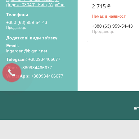
(Індекс 03040), Київ, Україна
2 715 ₴
Немає в наявності
+380 (63) 959-54-43
+380 (63) 959-54-43
Продавець
Продавець
ingarden@bigmir.net
+380934466677
+380934466677
+380934466677