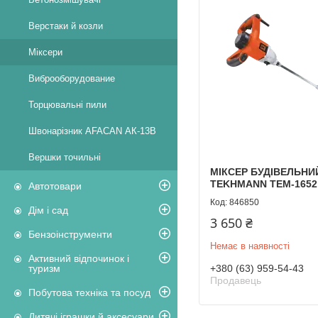
Верстаки й козли
Міксери
Виброоборудование
Торцювальні пили
Швонарізник AFACAN АК-13В
Вершки точильні
МІКСЕР БУДІВЕЛЬНИ
TEKHMANN TEM-1652
Автотовари
846850
Дім і сад
3 650 ₴
Бензоінструменти
Немає в наявності
Активний відпочинок і
+380 (63) 959-54-43
туризм
Продавець
Побутова техніка та посуд
Дитячі іграшки й аксесуари