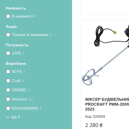
Наявність
В наявності
7
Акція
Товари зі знижками
1
Потужність
1200
1
Виробник
ALFA
1
Craft
1
GRAND
1
Intertool
10
МІКСЕР БУДІВЕЛЬНИ
PROCRAFT PMM-200
KRAISSMANN
1
2023
020009
Ще 9
2 280 ₴