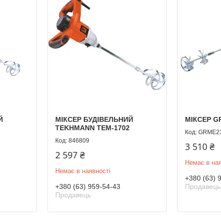
Й
МІКСЕР БУДІВЕЛЬНИЙ
МІКСЕР G
TEKHMANN TEM-1702
GRME23
846809
3 510 ₴
2 597 ₴
Немає в ная
Немає в наявності
+380 (63) 
+380 (63) 959-54-43
Продавець
Продавець