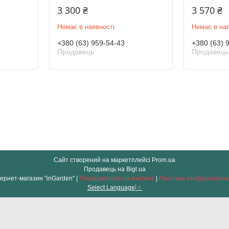
3 300 ₴
3 570 ₴
Немає в наявності
Немає в ная
+380 (63) 959-54-43
+380 (63) 
Продавець
Продавець
Сайт створений на маркетплейсі
Prom.ua
Продавець на Bigl.ua
Інтернет-магазин "inGarden" |
Поскаржитися на контент
|
Політика конфіденційно
Select Language
▼