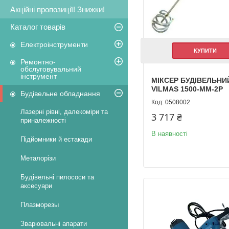
Акційні пропозиції! Знижки!
Каталог товарів
Електроінструменти
КУПИТИ
Ремонтно-
обслуговувальний
інструмент
МІКСЕР БУДІВЕЛЬНИ
VILMAS 1500-MM-2P
Будівельне обладнання
0508002
Лазерні рівні, далекоміри та
3 717 ₴
приналежності
В наявності
Підйомники й естакади
Металорізи
Будівельні пилососи та
аксесуари
Плазморезы
Зварювальні апарати