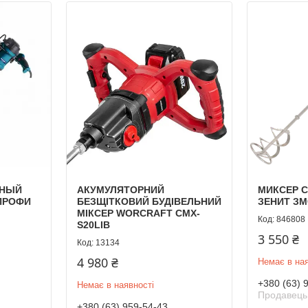
ЬНЫЙ
АКУМУЛЯТОРНИЙ
МИКСЕР 
 ПРОФИ
БЕЗЩІТКОВИЙ БУДІВЕЛЬНИЙ
ЗЕНИТ ЗМ
МІКСЕР WORCRAFT CMX-
846808
S20LIB
3 550 ₴
13134
4 980 ₴
Немає в ная
+380 (63) 
Немає в наявності
Продавець
+380 (63) 959-54-43