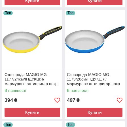
Купити
Купити
Топ
Топ
Сковорода MAGIO MG-
Сковорода MAGIO MG-
1177/24см/ІНДУКЦІЯ/
1179/28см/ІНДУКЦІЯ/
мармурове антипригар.покр
мармурове антипригар.покр
В наявності
В наявності
394
497
₴
₴
Купити
Купити
Топ
Топ