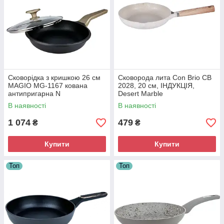
Сковорідка з кришкою 26 см
Сковорода лита Con Brio СВ
MAGIO MG-1167 кована
2028, 20 см, ІНДУКЦІЯ,
антипригарна N
Desert Marble
В наявності
В наявності
1 074
479
₴
₴
Купити
Купити
Топ
Топ