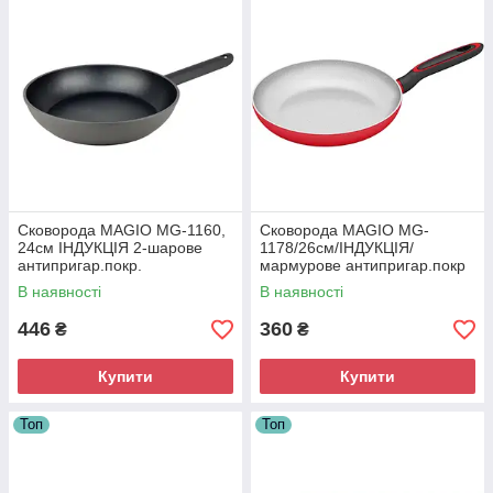
Сковорода MAGIO MG-1160,
Сковорода MAGIO MG-
24см ІНДУКЦІЯ 2-шарове
1178/26см/ІНДУКЦІЯ/
антипригар.покр.
мармурове антипригар.покр
В наявності
В наявності
446
360
₴
₴
Купити
Купити
Топ
Топ