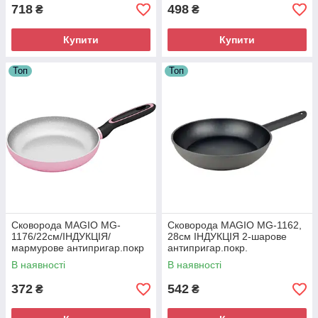
718
498
₴
₴
Купити
Купити
Топ
Топ
Сковорода MAGIO MG-
Сковорода MAGIO MG-1162,
1176/22см/ІНДУКЦІЯ/
28см ІНДУКЦІЯ 2-шарове
мармурове антипригар.покр
антипригар.покр.
В наявності
В наявності
372
542
₴
₴