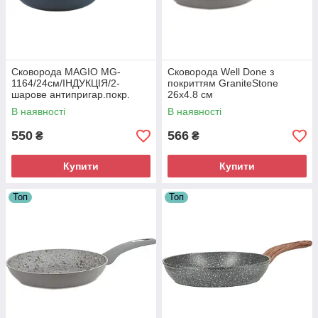
Сковорода MAGIO MG-
Сковорода Well Done з
1164/24см/ІНДУКЦІЯ/2-
покриттям GraniteStone
шарове антипригар.покр.
26х4.8 см
В наявності
В наявності
550
566
₴
₴
Купити
Купити
Топ
Топ