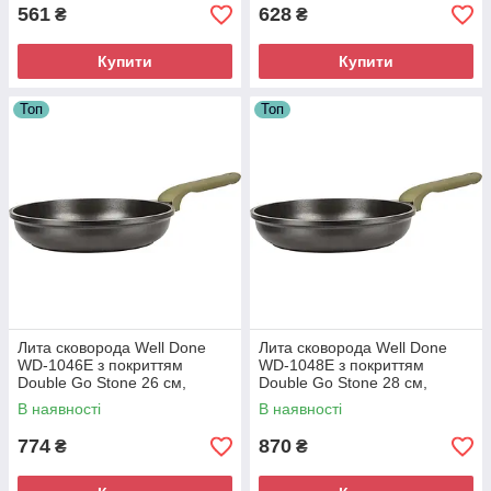
561
628
₴
₴
Купити
Купити
Топ
Топ
Лита сковорода Well Done
Лита сковорода Well Done
WD-1046E з покриттям
WD-1048E з покриттям
Double Go Stone 26 см,
Double Go Stone 28 см,
сковорода з індукційним
сковорода з індукційним
В наявності
В наявності
дном
дном
774
870
₴
₴