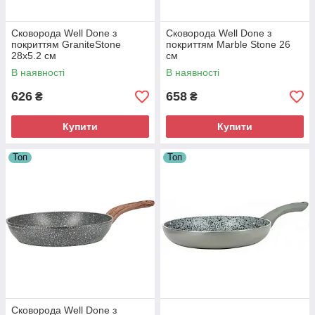
Сковорода Well Done з
Сковорода Well Done з
покриттям GraniteStone
покриттям Marble Stone 26
28х5.2 см
см
В наявності
В наявності
626
658
₴
₴
Купити
Купити
Топ
Топ
Сковорода Well Done з