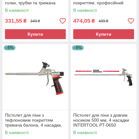
голки, трубки та тримача
покриттям, професійний
балона, 4 насадки
INTERTOOL PT-0606
В наявності
В наявності
INTERTOOL
331,55
474,05
₴
₴
349 ₴
499 ₴
Купити
Купити
–5%
–5%
Пістолет для піни з
Пістолет для піни з довгим
тефлоновим покриттям
носиком 500 мм, 4 насадки
тримача балона, 4 насадки,
INTERTOOL PT-0650
професійний INTERTOOL PT-
В наявності
В наявності
0609