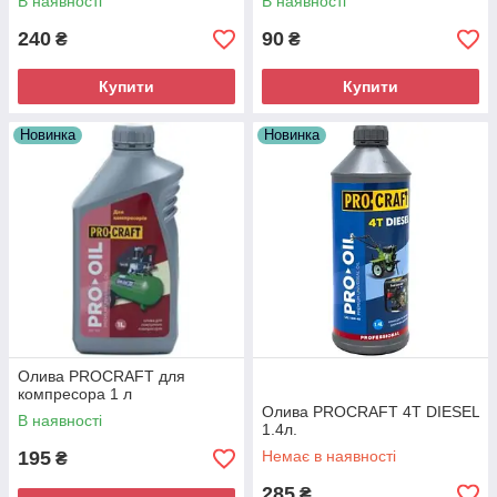
В наявності
В наявності
240
90
₴
₴
Купити
Купити
Новинка
Новинка
Олива PROCRAFT для
компресора 1 л
Олива PROCRAFT 4Т DIESEL
В наявності
1.4л.
195
Немає в наявності
₴
285
₴