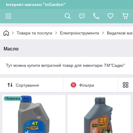
Інтернет-магазин "inGarden"
Товари та послуги
Електроінструменти
Видаткові ма
Масло
Тут можна купити витратний товар для інвентарю ТМ"Садко"
Сортування
0
Фільтри
Новинка