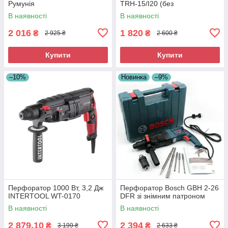
Румунія
TRH-15/I20 (без
аккумулятора, без зарядного)
В наявності
В наявності
2 016
1 820
₴
₴
2 925 ₴
2 600 ₴
Купити
Купити
–10%
Новинка
–9%
Перфоратор 1000 Вт, 3,2 Дж
Перфоратор Bosch GBH 2-26
INTERTOOL WT-0170
DFR зі знімним патроном
В наявності
В наявності
2 879,10
2 394
₴
₴
3 199 ₴
2 633 ₴