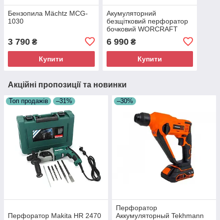
Бензопила Mächtz MCG-
Акумуляторний
1030
безщітковий перфоратор
бочковий WORCRAFT
CRH‑S20LiBDM
3 790
6 990
₴
₴
Купити
Купити
Акційні пропозиції та новинки
Топ продажів
–31%
–30%
Перфоратор
Перфоратор Makita HR 2470
Аккумуляторный Tekhmann