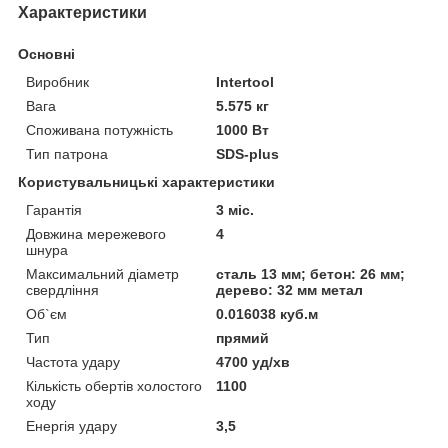
Характеристики
Основні
Виробник
Intertool
Вага
5.575 кг
Споживана потужність
1000 Вт
Тип патрона
SDS-plus
Користувальницькі характеристики
Гарантія
3 міс.
Довжина мережевого
4
шнура
Максимальний діаметр
сталь 13 мм; бетон: 26 мм;
свердління
дерево: 32 мм метал
Об`єм
0.016038 куб.м
Тип
прямий
Частота удару
4700 уд/хв
Кількість обертів холостого
1100
ходу
Енергія удару
3,5