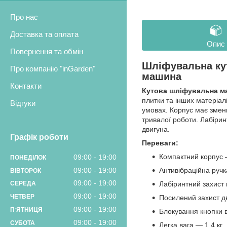
Про нас
Доставка та оплата
Опис
Повернення та обмін
Шліфувальна кут
Про компанію "inGarden"
машина
Контакти
Кутова шліфувальна м
плитки та інших матеріал
Відгуки
умовах. Корпус має зменш
тривалої роботи. Лабірин
двигуна.
Графік роботи
Переваги:
Компактний корпус 
09:00
19:00
ПОНЕДІЛОК
09:00
19:00
Антивібраційна ручк
ВІВТОРОК
09:00
19:00
Лабіринтний захист 
СЕРЕДА
09:00
19:00
ЧЕТВЕР
Посилений захист дв
09:00
19:00
ПʼЯТНИЦЯ
Блокування кнопки 
09:00
19:00
СУБОТА
Легка вага — 1,4 кг