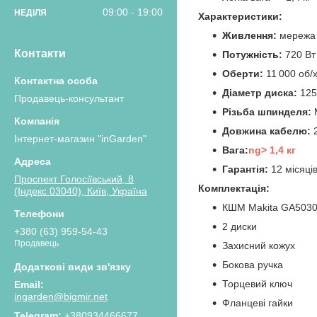
09:00
19:00
НЕДІЛЯ
Характеристики:
Живлення:
мережа 
Контакти
Потужність:
720 Вт
Оберти:
11 000 об/
Діаметр диска:
125
Продавець-консультант
Різьба шпинделя:
Довжина кабелю:
2
Інтернет-магазин "inGarden"
Вага:
ng> 1,4 кг
Гарантія:
12 місяці
Проспект Голосіївський, 8
Комплектація:
(Індекс 03040), Київ, Україна
КШМ Makita GA503
2 диски
+380 (63) 959-54-43
Продавець
Захисний кожух
Бокова ручка
Торцевий ключ
ingarden@bigmir.net
Фланцеві гайки
+380934466677