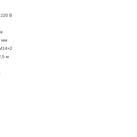
220 В
хв
 мм
М14×2
,5 м
в
0