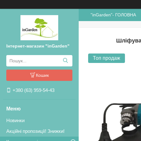
"inGarden"- ГОЛОВНА
Шліфува
Інтернет-магазин "inGarden"
Топ продаж
Кошик
+380 (63) 959-54-43
Новинки
Акційні пропозиції! Знижки!