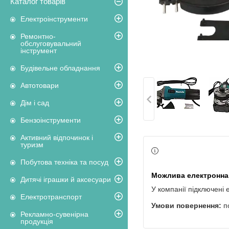
Каталог товарів
Електроінструменти
Ремонтно-
обслуговувальний
інструмент
Будівельне обладнання
Автотовари
Дім і сад
Бензоінструменти
Активний відпочинок і
туризм
Побутова техніка та посуд
Дитячі іграшки й аксесуари
У компанії підключені 
Електротранспорт
п
Рекламно-сувенірна
продукція