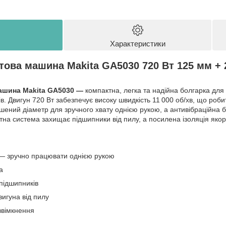
Характеристики
ова машина Makita GA5030 720 Вт 125 мм +
ашина Makita GA5030 —
компактна, легка та надійна болгарка для
ів. Двигун 720 Вт забезпечує високу швидкість 11 000 об/хв, що роб
ений діаметр для зручного хвату однією рукою, а антивібраційна б
тна система захищає підшипники від пилу, а посилена ізоляція якор
— зручно працювати однією рукою
а
підшипників
игуна від пилу
ввімкнення