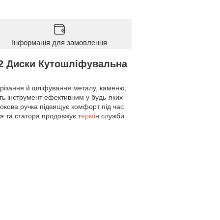
Інформація для замовлення
 2 Диски Кутошліфувальна
 різання й шліфування металу, каменю,
ить інструмент ефективним у будь‑яких
окова ручка підвищує комфорт під час
я та статора продовжує т
ермі
н служби