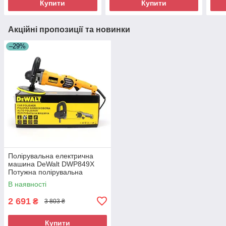
Купити
Купити
Акційні пропозиції та новинки
–29%
Полірувальна електрична
машина DeWalt DWP849X
Потужна полірувальна
машина
В наявності
2 691
₴
3 803 ₴
Купити