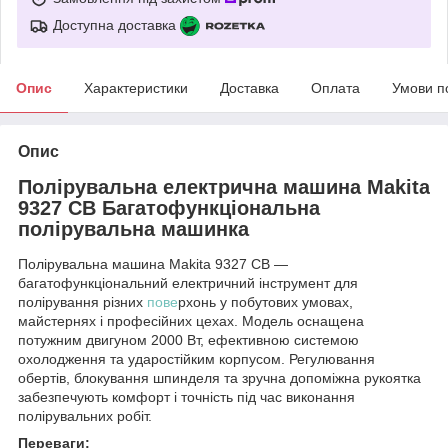
Доступна доставка
Опис
Характеристики
Доставка
Оплата
Умови п
Опис
Полірувальна електрична машина Makita
9327 СВ Багатофункціональна
полірувальна машинка
Полірувальна машина Makita 9327 СВ —
багатофункціональний електричний інструмент для
полірування різних
пове
рхонь у побутових умовах,
майстернях і професійних цехах. Модель оснащена
потужним двигуном 2000 Вт, ефективною системою
охолодження та ударостійким корпусом. Регулювання
обертів, блокування шпинделя та зручна допоміжна рукоятка
забезпечують комфорт і точність під час виконання
полірувальних робіт.
Переваги: