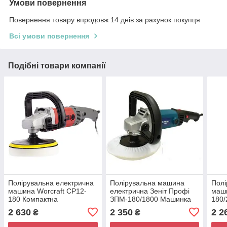
Умови повернення
Повернення товару впродовж 14 днів за рахунок покупця
Всі умови повернення
Подібні товари компанії
Полірувальна електрична
Полірувальна машина
Полі
машина Worcraft CP12-
електрична Зеніт Профі
маши
180 Компактна
ЗПМ-180/1800 Машинка
180/
полірувальна машинка
для полірування меблів
маши
2 630
2 350
2 2
₴
₴