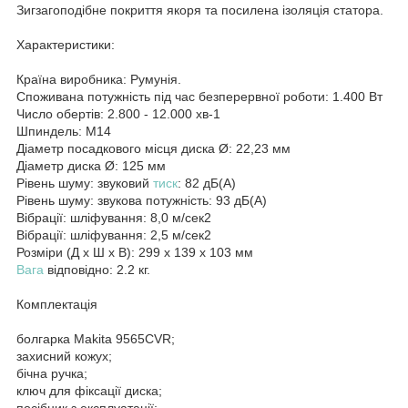
Зигзагоподібне покриття якоря та посилена ізоляція статора.
Характеристики:
Країна виробника: Румунія.
Споживана потужність під час безперервної роботи: 1.400 Вт
Число обертів: 2.800 - 12.000 хв-1
Шпиндель: M14
Діаметр посадкового місця диска Ø: 22,23 мм
Діаметр диска Ø: 125 мм
Рівень шуму: звуковий
тиск
: 82 дБ(А)
Рівень шуму: звукова потужність: 93 дБ(А)
Вібрації: шліфування: 8,0 м/сек2
Вібрації: шліфування: 2,5 м/сек2
Розміри (Д х Ш х В): 299 x 139 x 103 мм
Вага
відповідно: 2.2 кг.
Комплектація
болгарка Makita 9565CVR;
захисний кожух;
бічна ручка;
ключ для фіксації диска;
посібник з експлуатації;