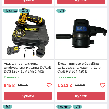
Новинка
–27%
–5%
Акумуляторна кутова
Ексцентрикова вібраційна
шліфувальна машина DeWalt
шліфувальна машина Euro
DCG125N 18V 2Ah 2 АКБ
Craft RS 204 420 Вт
Професійна акумуляторна
Ексцентрикова шліфмашина
В наявності
В наявності
болгарка
для полірування
945
1 212
₴
₴
1 287 ₴
1 276 ₴
Купити
Купити
–5%
Новинка
–5%