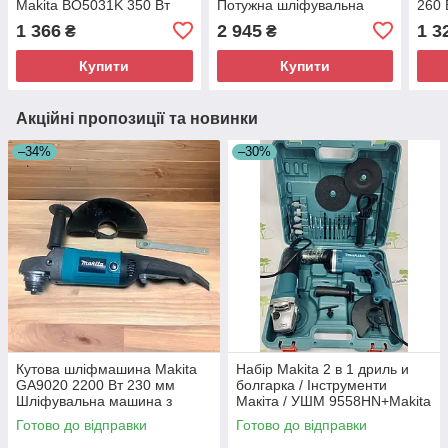
Makita BO5031K 350 Вт
Потужна шліфувальна
260
125 мм Потужна
машина для шліфування
вібр
1 366
2 945
1 3
₴
₴
орбітальна шліфмашина
та полірування
полі
Купити
Купити
Акційні пропозиції та новинки
–34%
–30%
Кутова шліфмашина Makita
Набір Makita 2 в 1 дриль и
GA9020 2200 Вт 230 мм
болгарка / Інструменти
Шліфувальна машина з
Макіта / УШМ 9558HN+Makita
плавним пуском
HP 1630
Готово до відправки
Готово до відправки