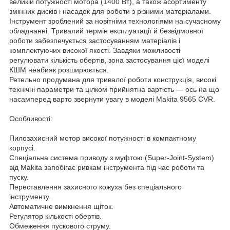
великій потужності мотора (1400 Вт), а також асортименту
змінних дисків і насадок для роботи з різними матеріалами.
Інструмент зроблений за новітніми технологіями на сучасному
обладнанні. Тривалий термін експлуатації й безвідмовної
роботи забезпечується застосуванням матеріалів і
комплектуючих високої якості. Завдяки можливості
регулювати кількість обертів, зона застосування цієї моделі
КШМ неабияк розширюється.
Ретельно продумана для тривалої роботи конструкція, високі
технічні параметри та цілком прийнятна вартість — ось на що
насамперед варто звернути увагу в моделі Makita 9565 CVR.
Особливості:
Пилозахисний мотор високої потужності в компактному
корпусі.
Спеціальна система приводу з муфтою (Super-Joint-System)
від Makita запобігає ривкам інструмента під час роботи та
пуску.
Переставлення захисного кожуха без спеціального
інструменту.
Автоматичне вимкнення щіток.
Регулятор кількості обертів.
Обмеження пускового струму.