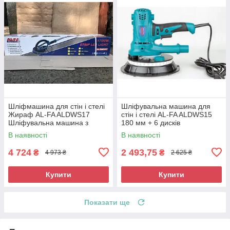
Шліфмашина для стін і стелі
Шліфувальна машина для
Жираф AL-FA ALDWS17
стін і стелі AL-FA ALDWS15
Шліфувальна машина з
180 мм + 6 дисків
подовженою ручкою
Шліфмашина для
В наявності
В наявності
шліфування стін
4 724
2 493,75
₴
₴
4 973 ₴
2 625 ₴
Купити
Купити
Показати ще