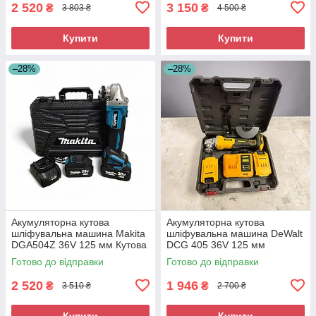
2 520
3 150
₴
₴
3 803 ₴
4 500 ₴
Купити
Купити
–28%
–28%
Акумуляторна кутова
Акумуляторна кутова
шліфувальна машина Makita
шліфувальна машина DeWalt
DGA504Z 36V 125 мм Кутова
DCG 405 36V 125 мм
шліфувальна машина
Безщіткова КШМ Девальт
Готово до відправки
Готово до відправки
Акумуляторна турбінка
Кутова шліфмашина
2 520
1 946
₴
₴
3 510 ₴
2 700 ₴
Купити
Купити