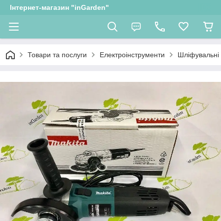
Інтернет-магазин "inGarden"
Товари та послуги
Електроінструменти
Шліфувальні