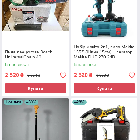
Набір макіта 2в1, пила Makita
Пила ланцюгова Bosch
155Z (Шина 15см) + секатор
UniversalChain 40
Makita DUP 270 24В
В наявності
В наявності
2 520
2 520
₴
₴
3 654 ₴
3 623 ₴
Купити
Купити
Новинка
–30%
–28%