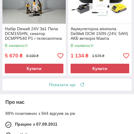
Набір Dewalt 24V 3в1 Пила
Акумуляторна мініпила
DCM155HN, секатор
DeWalt DCM 150N (24V, 5AH)
DCMPP540 P1 і телескопічна
АКБ веткоріз Макіта
штанга 2,6 м.
В наявності
В наявності
5 670
1 134
₴
₴
8 100 ₴
1 575 ₴
Купити
Купити
Показати ще
Про нас
88% позитивних з 944 відгуків за рік
Працює з 07.09.2011