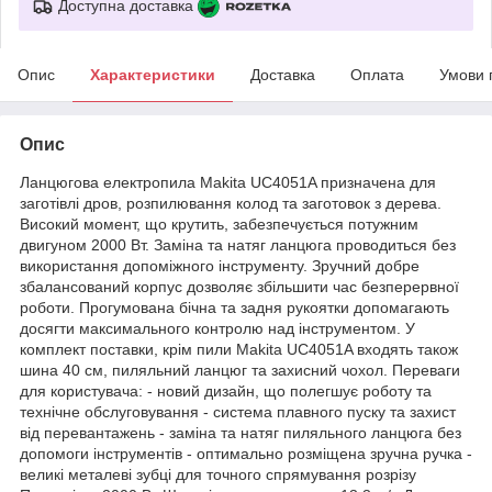
Доступна доставка
Опис
Характеристики
Доставка
Оплата
Умови 
Опис
Ланцюгова електропила Makita UC4051A призначена для
заготівлі дров, розпилювання колод та заготовок з дерева.
Високий момент, що крутить, забезпечується потужним
двигуном 2000 Вт. Заміна та натяг ланцюга проводиться без
використання допоміжного інструменту. Зручний добре
збалансований корпус дозволяє збільшити час безперервної
роботи. Прогумована бічна та задня рукоятки допомагають
досягти максимального контролю над інструментом. У
комплект поставки, крім пили Makita UC4051A входять також
шина 40 см, пиляльний ланцюг та захисний чохол. Переваги
для користувача: - новий дизайн, що полегшує роботу та
технічне обслуговування - система плавного пуску та захист
від перевантажень - заміна та натяг пиляльного ланцюга без
допомоги інструментів - оптимально розміщена зручна ручка -
великі металеві зубці для точного спрямування розрізу