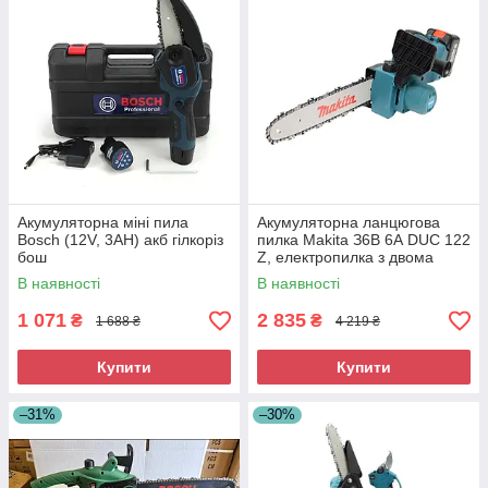
Акумуляторна міні пила
Акумуляторна ланцюгова
Bosch (12V, 3AH) акб гілкоріз
пилка Makita З6В 6А DUC 122
бош
Z, електропилка з двома
акумуляторами
В наявності
В наявності
1 071
2 835
₴
₴
1 688 ₴
4 219 ₴
Купити
Купити
–31%
–30%