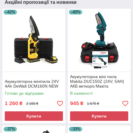
Акційні пропозиції та новинки
–42%
–40%
Акумуляторна міні пила
Акумуляторна мініпила 24V
Makita DUC150Z (24V, 5AH)
4Ah DeWalt DCM160N NEW
АКБ веткоріз Макіта
Готово до відправки
В наявності
1 260
945
₴
₴
2 160 ₴
1 575 ₴
Купити
Купити
–37%
–33%