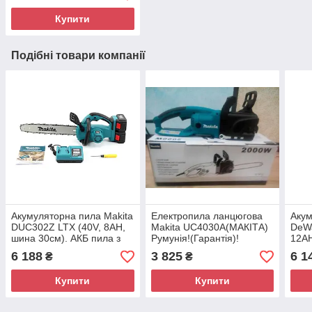
Купити
Подібні товари компанії
Акумуляторна пила Makita
Електропила ланцюгова
Акум
DUC302Z LTX (40V, 8AH,
Makita UC4030A(МАКІТА)
DeWa
шина 30см). АКБ пила з
Румунія!(Гарантія)!
12AH
безключовою натяжкою
без
6 188
3 825
6 1
₴
₴
ланцюга
лан
Купити
Купити