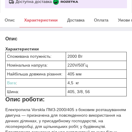
Доступна доставка
Опис
Характеристики
Доставка
Оплата
Умови 
Опис
Характеристики
Споживана потужність:
2000 Вт
Номінальна напруга:
220V/50Гц
Найбільша довжина різання:
405 мм
Вага
:
4,5 кг
Шина:
405, 3/8, 56
Опис роботи:
Електропила Vorskla ПМЗ-2000/405 з боковим розташуванням
двигуна — призначена для повсякденного використання на
дачних ділянках, у присадибному господарстві, на
лісопереробці, для щільницьких робіт, у будівництві.