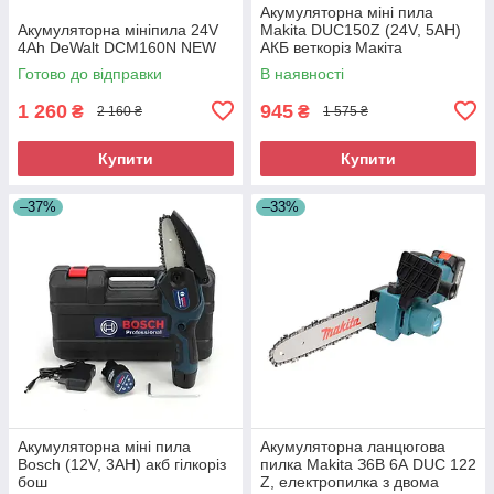
Акумуляторна міні пила
Акумуляторна мініпила 24V
Makita DUC150Z (24V, 5AH)
4Ah DeWalt DCM160N NEW
АКБ веткоріз Макіта
Готово до відправки
В наявності
1 260
945
₴
₴
2 160 ₴
1 575 ₴
Купити
Купити
–37%
–33%
Акумуляторна міні пила
Акумуляторна ланцюгова
Bosch (12V, 3AH) акб гілкоріз
пилка Makita З6В 6А DUC 122
бош
Z, електропилка з двома