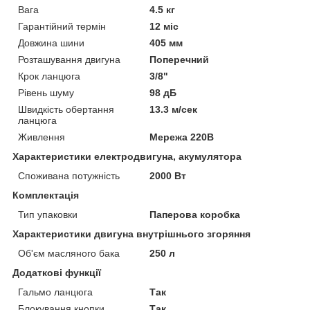
Вага
4.5 кг
Гарантійний термін
12 міс
Довжина шини
405 мм
Розташування двигуна
Поперечний
Крок ланцюга
3/8"
Рівень шуму
98 дБ
Швидкість обертання
13.3 м/сек
ланцюга
Живлення
Мережа 220В
Характеристики електродвигуна, акумулятора
Споживана потужність
2000 Вт
Комплектація
Тип упаковки
Паперова коробка
Характеристики двигуна внутрішнього згоряння
Об'єм масляного бака
250 л
Додаткові функції
Гальмо ланцюга
Так
Блокування кнопки
Так