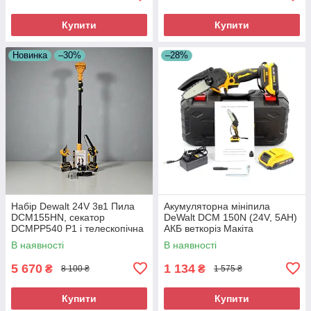
Купити
Купити
Новинка
–30%
–28%
Набір Dewalt 24V 3в1 Пила
Акумуляторна мініпила
DCM155HN, секатор
DeWalt DCM 150N (24V, 5AH)
DCMPP540 P1 і телескопічна
АКБ веткоріз Макіта
штанга 2,6 м.
В наявності
В наявності
5 670
1 134
₴
₴
8 100 ₴
1 575 ₴
Купити
Купити