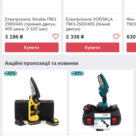
Електропила Vorskla ПМЗ
Електропила VORSKLA
Фен 
2900/445 (прямий двигун,
ПМЗ-2500/405 (бічний
ПМЗ
405 шина, 0.325”шаг)
двигун)
3 186
2 336
630
₴
₴
Купити
Купити
Акційні пропозиції та новинки
–42%
–40%