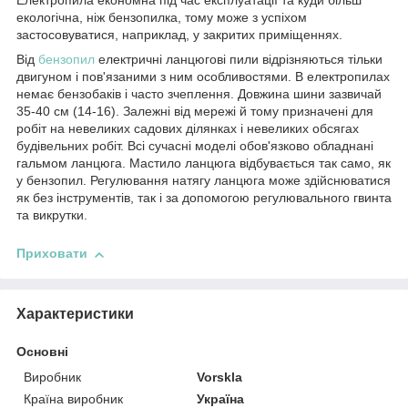
Електропила економна під час експлуатації та куди більш
екологічна, ніж бензопилка, тому може з успіхом
застосовуватися, наприклад, у закритих приміщеннях.
Від
бензопил
електричні ланцюгові пили відрізняються тільки
двигуном і пов'язаними з ним особливостями. В електропилах
немає бензобаків і часто зчеплення. Довжина шини зазвичай
35-40 см (14-16). Залежні від мережі й тому призначені для
робіт на невеликих садових ділянках і невеликих обсягах
будівельних робіт. Всі сучасні моделі обов'язково обладнані
гальмом ланцюга. Мастило ланцюга відбувається так само, як
у бензопил. Регулювання натягу ланцюга може здійснюватися
як без інструментів, так і за допомогою регулювального гвинта
та викрутки.
Приховати
Характеристики
Основні
Виробник
Vorskla
Країна виробник
Україна