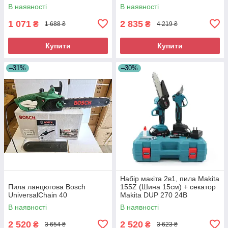
акумуляторами
В наявності
В наявності
1 071
2 835
₴
₴
1 688 ₴
4 219 ₴
Купити
Купити
–31%
–30%
Набір макіта 2в1, пила Makita
Пила ланцюгова Bosch
155Z (Шина 15см) + секатор
UniversalChain 40
Makita DUP 270 24В
В наявності
В наявності
2 520
2 520
₴
₴
3 654 ₴
3 623 ₴