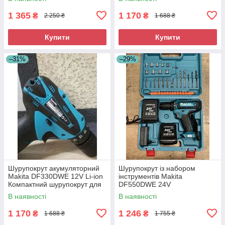
1 365
1 170
₴
₴
2 250 ₴
1 688 ₴
Купити
Купити
–31%
–29%
Шурупокрут акумуляторний
Шурупокрут із набором
Makita DF330DWE 12V Li-ion
інструментів Makita
Компактний шурупокрут для
DF550DWE 24V
дому
Акумуляторний шурупокрут із
В наявності
В наявності
комплектом інструментів
1 170
1 246
₴
₴
1 688 ₴
1 755 ₴