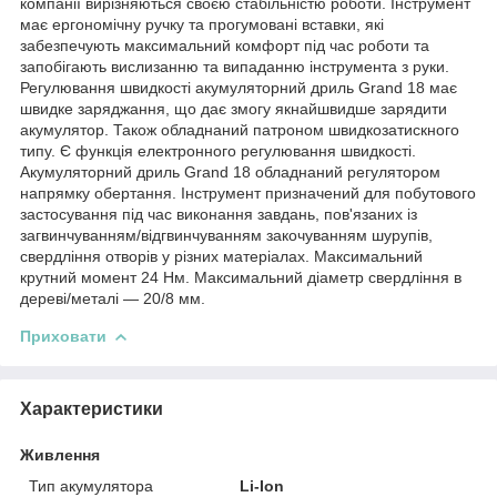
компанії вирізняються своєю стабільністю роботи. Інструмент
має ергономічну ручку та прогумовані вставки, які
забезпечують максимальний комфорт під час роботи та
запобігають вислизанню та випаданню інструмента з руки.
Регулювання швидкості акумуляторний дриль Grand 18 має
швидке заряджання, що дає змогу якнайшвидше зарядити
акумулятор. Також обладнаний патроном швидкозатискного
типу. Є функція електронного регулювання швидкості.
Акумуляторний дриль Grand 18 обладнаний регулятором
напрямку обертання. Інструмент призначений для побутового
застосування під час виконання завдань, пов'язаних із
загвинчуванням/відгвинчуванням закочуванням шурупів,
свердління отворів у різних матеріалах. Максимальний
крутний момент 24 Нм. Максимальний діаметр свердління в
дереві/металі — 20/8 мм.
Приховати
Характеристики
Живлення
Тип акумулятора
Li-Ion