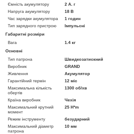
Ємність акумулятору
2 А. г
Напруга акумулятору
18 В
Час зарядки акумулятора
1 годин
Тип зарядного пристрою
Імпульсні
Габаритні розміри
Вага
1.4 кг
Основні
Тип патрона
Швидкозатискний
Виробник
GRAND
Живлення
Акумулятор
Гарантійний термін
12 міс
Максимальна кількість
1300 об/хв
обертів
Країна виробник
Чехія
Максимальний крутний
25 H*m
момент
Режим інструменту
безударний
Максимальний діаметр
10 мм
патрона