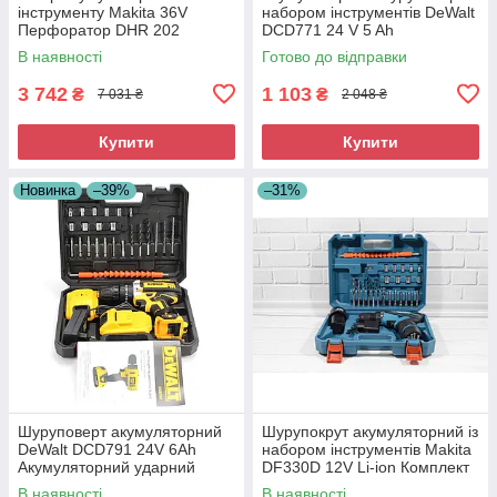
інструменту Makita 36V
набором інструментів DeWalt
Перфоратор DHR 202
DCD771 24 V 5 Ah
Болгарка DGA 540
Багатофункціональний
В наявності
Готово до відправки
Шурупокрут DDF 484
акумуляторний шуруповерт
Комплект інструменту
3 742
1 103
₴
₴
7 031 ₴
2 048 ₴
Купити
Купити
Новинка
–39%
–31%
Шуруповерт акумуляторний
Шурупокрут акумуляторний із
DeWalt DCD791 24V 6Ah
набором інструментів Makita
Акумуляторний ударний
DF330D 12V Li-ion Комплект
шуруповерт
інструментів із шурупокрутом
В наявності
В наявності