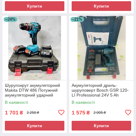
Купити
Купити
–24%
–21%
Шурупокрут акумуляторний
Акумуляторний дриль-
Makita DTW 486 Потужний
шуруповерт Bosch GSR 120-
акумуляторний ударний
LI Professional 24V 5 Ah
шурупокрут
Ударний акумуляторний
В наявності
В наявності
шуруповерт
1 701
1 575
₴
₴
2 250 ₴
2 005 ₴
Купити
Купити