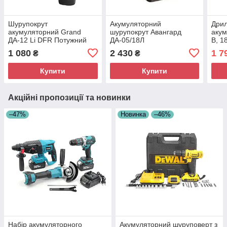
Шурупокрут
Акумуляторний
Дрил
акумуляторний Grand
шурупокрут Авангард
акум
ДА-12 Li DFR Потужний
ДА-05/18Л
В, 1
акумуляторний
Багатофункціональний
1 080
2 430
1 7
₴
₴
шурупокрут
акумуляторний
шурупокрут
Купити
Купити
Акційні пропозиції та новинки
–47%
Новинка
–46%
Набір акумуляторного
Акумуляторний шуруповерт з