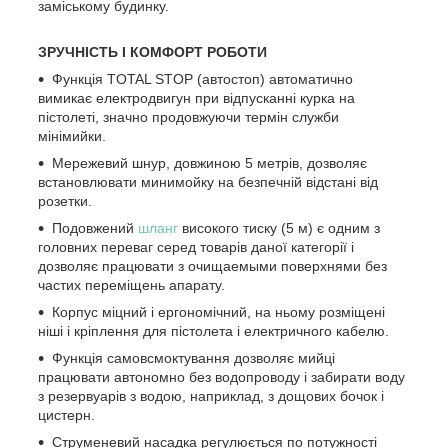
заміському будинку.
ЗРУЧНІСТЬ І КОМФОРТ РОБОТИ
Функція TOTAL STOP (автостоп) автоматично
вимикає електродвигун при відпусканні курка на
пістолеті, значно продовжуючи термін служби
мінімийки.
Мережевий шнур, довжиною 5 метрів, дозволяє
встановлювати минимойку на безпечній відстані від
розетки.
Подовжений
шланг
високого тиску (5 м) є одним з
головних переваг серед товарів даної категорії і
дозволяє працювати з очищаемыми поверхнями без
частих переміщень апарату.
Корпус міцний і ергономічний, на ньому розміщені
ніші і кріплення для пістолета і електричного кабелю.
Функція самовсмоктування дозволяє мийці
працювати автономно без водопроводу і забирати воду
з резервуарів з водою, наприклад, з дощових бочок і
цистерн.
Струменевий насадка регулюється по потужності