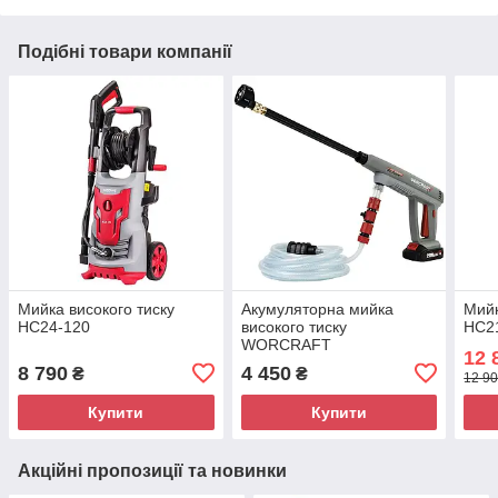
Подібні товари компанії
Мийка високого тиску
Акумуляторна мийка
Мийк
HC24-120
високого тиску
HC2
WORCRAFT
12 
CPC‑S20LiDM
8 790
4 450
₴
₴
12 90
Купити
Купити
Акційні пропозиції та новинки