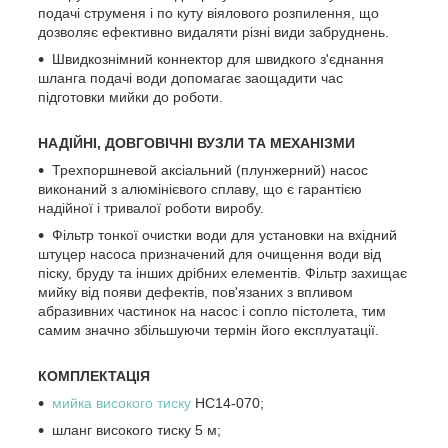
подачі струменя і по куту віялового розпилення, що
дозволяє ефективно видаляти різні види забруднень.
Швидкознімний коннектор для швидкого з'єднання
шланга подачі води допомагає заощадити час
підготовки мийки до роботи.
НАДІЙНІ, ДОВГОВІЧНІ ВУЗЛИ ТА МЕХАНІЗМИ
Трехпоршневой аксіальний (плунжерний) насос
виконаний з алюмінієвого сплаву, що є гарантією
надійної і тривалої роботи виробу.
Фільтр тонкої очистки води для установки на вхідний
штуцер насоса призначений для очищення води від
піску, бруду та інших дрібних елементів. Фільтр захищає
мийку від появи дефектів, пов'язаних з впливом
абразивних частинок на насос і сопло пістолета, тим
самим значно збільшуючи термін його експлуатації.
КОМПЛЕКТАЦІЯ
мийка високого тиску
HC14-070;
шланг високого тиску 5 м;