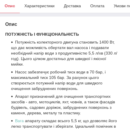
Опис
Характеристики
Доставка
Оплата
Умови п
Опис
ПОТУЖНІСТЬ І ФУНКЦІОНАЛЬНІСТЬ
Потужність колекторного двигуна становить 1400 Вт,
що дає можливість обертати вал насоса і подавати
необхідний напір води з продуктивністю 5,5 л/хв (330 л/
год). Цього цілком достатньо для швидкої і якісної
мийки.
Насос забезпечує робочий тиск води в 70 бар, і
максимальний тиск 105 бар. За рахунок цього
створюється потужний напір води для швидкого
очищення забруднених поверхонь.
Апарат призначений для очищення транспортних
засобів - авто, мотоциклів, яхт, човнів, а також фасадів
будівель, садових доріжок, забруднених поверхонь з
каменя, дерева, металу та пластику.
Вага
апарату складає всього 5,5 кг, що дозволяє його
легко транспортувати і зберігати. Ідеальний помічник в