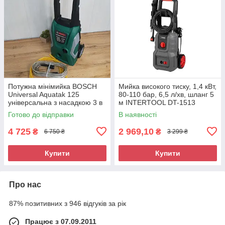
Потужна мінімийка BOSCH
Мийка високого тиску, 1,4 кВт,
Universal Aquatak 125
80-110 бар, 6,5 л/хв, шланг 5
універсальна з насадкою 3 в
м INTERTOOL DT-1513
1, 125 бар
Готово до відправки
В наявності
4 725
2 969,10
₴
₴
6 750 ₴
3 299 ₴
Купити
Купити
Про нас
87% позитивних з 946 відгуків за рік
Працює з 07.09.2011