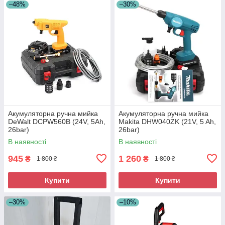
–48%
–30%
Акумуляторна ручна мийка
Акумуляторна ручна мийка
DeWalt DCPW560B (24V, 5Ah,
Makita DHW040ZK (21V, 5 Ah,
26bar)
26bar)
В наявності
В наявності
945
1 260
₴
₴
1 800 ₴
1 800 ₴
Купити
Купити
–30%
–10%