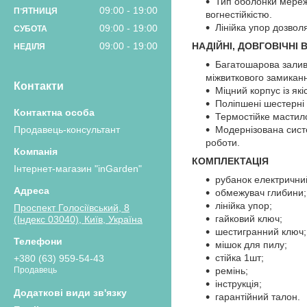
Тип оболонки мереже
09:00
19:00
ПʼЯТНИЦЯ
вогнестійкістю.
Лінійка упор дозвол
09:00
19:00
СУБОТА
09:00
19:00
НАДІЙНІ, ДОВГОВІЧНІ 
НЕДІЛЯ
Багатошарова заливк
міжвиткового замикан
Контакти
Міцний корпус із як
Поліпшені шестерні 
Термостійке мастило
Продавець-консультант
Модернізована сист
роботи.
КОМПЛЕКТАЦІЯ
Інтернет-магазин "inGarden"
рубанок електрични
обмежувач глибини;
лінійка упор;
Проспект Голосіївський, 8
гайковий ключ;
(Індекс 03040), Київ, Україна
шестигранний ключ;
мішок для пилу;
стійка 1шт;
+380 (63) 959-54-43
ремінь;
Продавець
інструкція;
гарантійний талон.