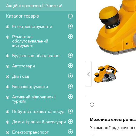
Акційні пропозиції! Знижки!
Каталог товарів
Електроінструменти
Ремонтно-
обслуговувальний
інструмент
Будівельне обладнання
Автотовари
Дім і сад
Бензоінструменти
Активний відпочинок і
туризм
Побутова техніка та посуд
Дитячі іграшки й аксесуари
У компанії підключені 
Електротранспорт