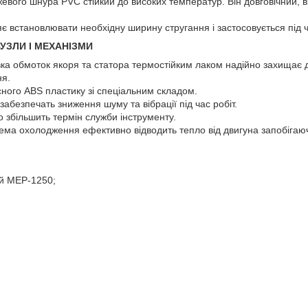
вого шнура PVC стійкий до високих температур. Він довговічний, ві
яє встановлювати необхідну ширину стругання і застосовується під ч
ВУЗЛИ І МЕХАНІЗМИ
а обмоток якоря та статора термостійким лаком надійно захищає дв
ня.
існого ABS пластику зі спеціальним складом.
забезпечать зниження шуму та вібрації під час робіт.
 збільшить термін служби інструменту.
ема охолодження ефективно відводить тепло від двигуна запобігаю
й MEP-1250;