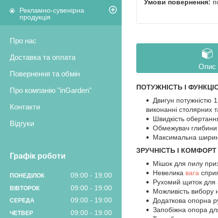
п
Рекламно-сувенірна
продукція
Про нас
Доставка та оплата
Опис
Повернення та обмін
ПОТУЖНІСТЬ І ФУНКЦІ
Про компанію "inGarden"
Двигун потужністю 1
Контакти
виконанні столярних т
Швидкість обертання
Відгуки
Обмежувач глибини 
Максимальна ширина
ЗРУЧНІСТЬ І КОМФОРТ
Графік роботи
Мішок для пилу при
Невелика
вага
сприя
09:00
19:00
ПОНЕДІЛОК
Рухомий щиток для 
09:00
19:00
ВІВТОРОК
Можливість вибору 
09:00
19:00
Додаткова опорна р
СЕРЕДА
Запобіжна опора дл
09:00
19:00
ЧЕТВЕР