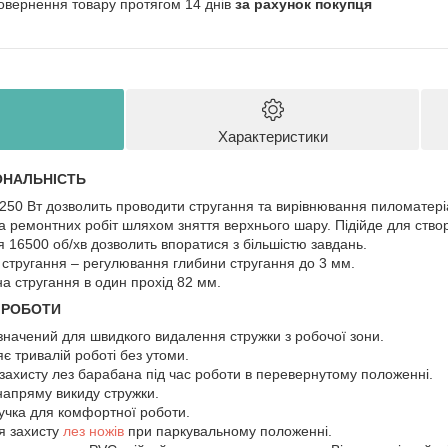
овернення товару протягом 14 днів
за рахунок покупця
Характеристики
ОНАЛЬНІСТЬ
250 Вт дозволить проводити стругання та вирівнювання пиломатеріа
а ремонтних робіт шляхом зняття верхнього шару. Підійде для створе
 16500 об/хв дозволить впоратися з більшістю завдань.
стругання – регулювання глибини стругання до 3 мм.
 стругання в один прохід 82 мм.
 РОБОТИ
значений для швидкого видалення стружки з робочої зони.
є тривалій роботі без утоми.
захисту лез барабана під час роботи в перевернутому положенні.
напряму викиду стружки.
учка для комфортної роботи.
я захисту
лез ножів
при паркувальному положенні.