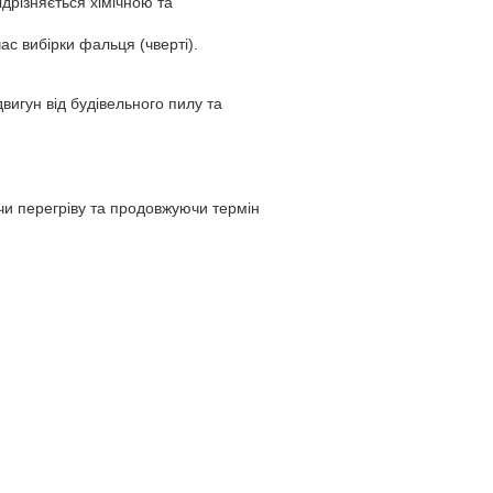
дрізняється хімічною та
ас вибірки фальця (чверті).
игун від будівельного пилу та
чи перегріву та продовжуючи термін