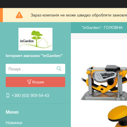
Зараз компанія не може швидко обробляти замовлен
"inGarden"- ГОЛОВНА
Інтернет-магазин "inGarden"
Кошик
+380 (63) 959-54-43
Новинки