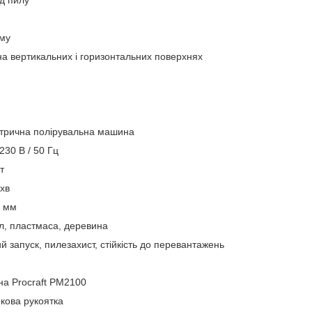
д пилу
уму
на вертикальних і горизонтальних поверхнях
трична полірувальна машина
230 В / 50 Гц
т
хв
 мм
, пластмаса, деревина
й запуск, пилезахист, стійкість до перевантажень
а Procraft PM2100
кова рукоятка