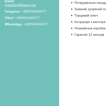
Полірувальна насад
ingarden@bigmir.net
Знімний хутряний п
+380934466677
Торцевий ключ
+380934466677
Інструкція з експлуа
+380934466677
Упаковочна коробка
Гарантія 12 місяців