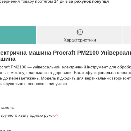
овернення товару протягом 14 днів
за рахунок покупця
Характеристики
ектрична машина Procraft PM2100 Універсал
ашина
craft PM2100 — універсальний електричний інструмент для обробк
ь із металу, пластмаси та деревини. Багатофункціональна електро
ість до перевантажень. Модель підходить для вертикальних і горизо
шліфувальною основою з липучкою.
нтажень
 зручного хвату однією руко
ю>