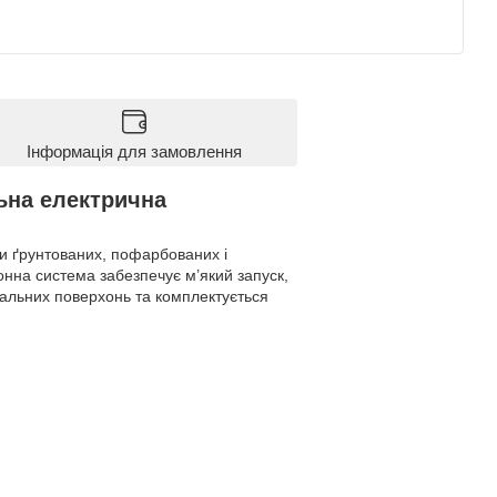
Інформація для замовлення
ьна електрична
и ґрунтованих, пофарбованих і
нна система забезпечує м’який запуск,
нтальних поверхонь та комплектується