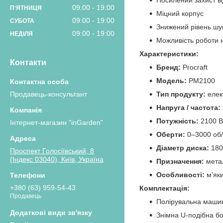
Посилений захист ві
09:00
19:00
ПʼЯТНИЦЯ
Міцний корпус
09:00
19:00
СУБОТА
Знижений рівень ш
09:00
19:00
НЕДІЛЯ
Можливість роботи 
Характеристики:
Контакти
Бренд:
Procraft
Модель:
PM2100
Продавець-консультант
Тип продукту:
елек
Напруга / частота:
Потужність:
2100 В
Інтернет-магазин "inGarden"
Оберти:
0–3000 об/
Діаметр диска:
180
Проспект Голосіївський, 8
(Індекс 03040), Київ, Україна
Призначення:
метал
Особливості:
м’яки
+380 (63) 959-54-43
Комплектація:
Продавець
Полірувальна машин
Знімна U‑подібна бо