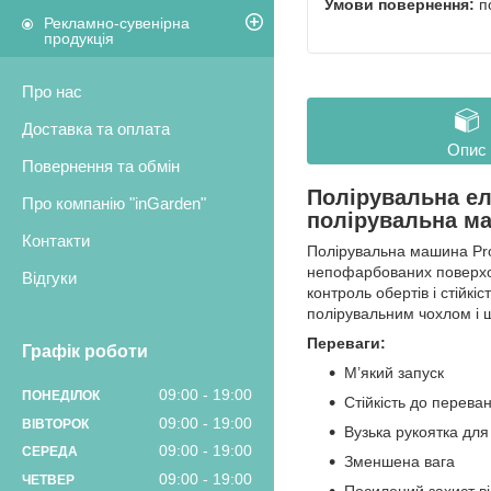
п
Рекламно-сувенірна
продукція
Про нас
Доставка та оплата
Опис
Повернення та обмін
Полірувальна ел
Про компанію "inGarden"
полірувальна м
Контакти
Полірувальна машина Pro
непофарбованих поверхон
Відгуки
контроль обертів і стійк
полірувальним чохлом і 
Переваги:
Графік роботи
М’який запуск
09:00
19:00
ПОНЕДІЛОК
Стійкість до перева
09:00
19:00
ВІВТОРОК
Вузька рукоятка для
09:00
19:00
СЕРЕДА
Зменшена вага
09:00
19:00
ЧЕТВЕР