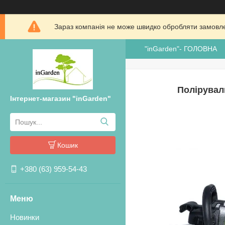
Зараз компанія не може швидко обробляти замовлен
"inGarden"- ГОЛОВНА
Полірувал
Інтернет-магазин "inGarden"
Кошик
+380 (63) 959-54-43
Новинки