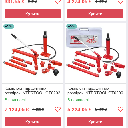
331,55
4 274,05
₴
₴
349 ₴
4 499 ₴
Купити
Купити
–5%
–5%
Комплект гідравлічних
Комплект гідравлічних
розпірок INTERTOOL GT0202
розпірок INTERTOOL GT0200
В наявності
В наявності
7 124,05
5 224,05
₴
₴
7 499 ₴
5 499 ₴
Купити
Купити