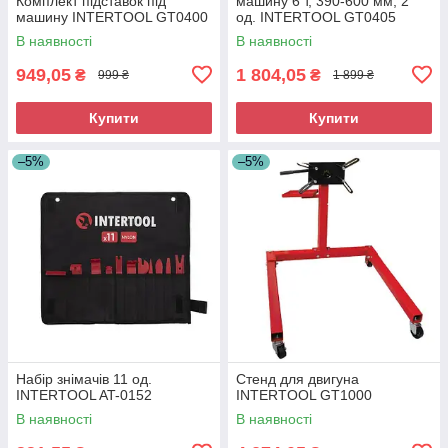
Комплект підставок під
машину 6 т, 390-600 мм, 2
машину INTERTOOL GT0400
од. INTERTOOL GT0405
В наявності
В наявності
949,05
1 804,05
₴
₴
999 ₴
1 899 ₴
Купити
Купити
–5%
–5%
Набір знімачів 11 од.
Стенд для двигуна
INTERTOOL AT-0152
INTERTOOL GT1000
В наявності
В наявності