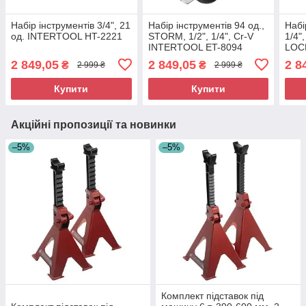
Набір інструментів 3/4", 21
Набір інструментів 94 од.,
Набі
од. INTERTOOL HT-2221
STORM, 1/2", 1/4", Cr-V
1/4"
INTERTOOL ET-8094
LOC
INT
2 849,05
2 849,05
2 8
₴
₴
2 999 ₴
2 999 ₴
Купити
Купити
Акційні пропозиції та новинки
–5%
–5%
Комплект підставок під