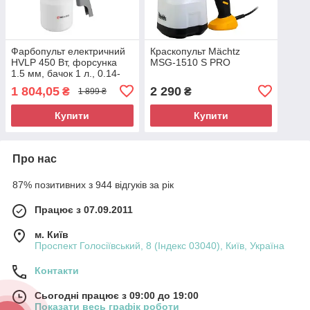
Фарбопульт електричний
Краскопульт Mächtz
HVLP 450 Вт, форсунка
MSG‑1510 S PRO
1.5 мм, бачок 1 л., 0.14-
0.35 Бара, 100-200 мл/хв
1 804,05
2 290
₴
₴
1 899 ₴
INTERTOOL
Купити
Купити
Про нас
87% позитивних з 944 відгуків за рік
Працює з 07.09.2011
м. Київ
Проспект Голосіївський, 8 (Індекс 03040), Київ, Україна
Контакти
Сьогодні працює з 09:00 до 19:00
Показати весь графік роботи