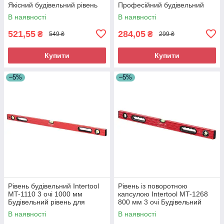
Якісний будівельний рівень
Професійний будівельний
Ручний рівень
рівень Будівельний
В наявності
В наявності
інструмент рівень
521,55
284,05
₴
₴
549 ₴
299 ₴
Купити
Купити
–5%
–5%
Рівень будівельний Intertool
Рівень із поворотною
MT-1110 3 очі 1000 мм
капсулою Intertool MT-1268
Будівельний рівень для
800 мм 3 очі Будівельний
професійного використання
рівень поворотний
В наявності
В наявності
Точний рівень
Спиртовий рівень з