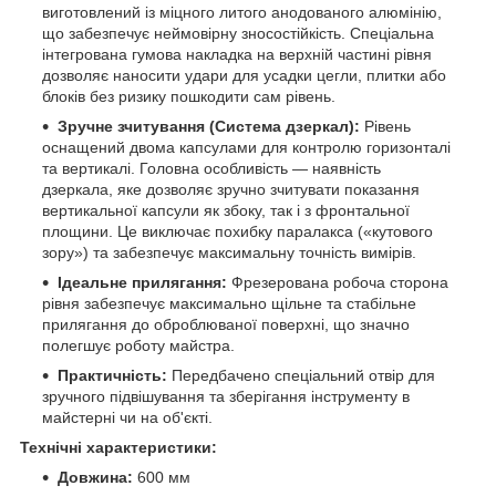
виготовлений із міцного литого анодованого алюмінію,
що забезпечує неймовірну зносостійкість. Спеціальна
інтегрована гумова накладка на верхній частині рівня
дозволяє наносити удари для усадки цегли, плитки або
блоків без ризику пошкодити сам рівень.
Зручне зчитування (Система дзеркал):
Рівень
оснащений двома капсулами для контролю горизонталі
та вертикалі. Головна особливість — наявність
дзеркала, яке дозволяє зручно зчитувати показання
вертикальної капсули як збоку, так і з фронтальної
площини. Це виключає похибку паралакса («кутового
зору») та забезпечує максимальну точність вимірів.
Ідеальне прилягання:
Фрезерована робоча сторона
рівня забезпечує максимально щільне та стабільне
прилягання до оброблюваної поверхні, що значно
полегшує роботу майстра.
Практичність:
Передбачено спеціальний отвір для
зручного підвішування та зберігання інструменту в
майстерні чи на об'єкті.
Технічні характеристики:
Довжина:
600 мм