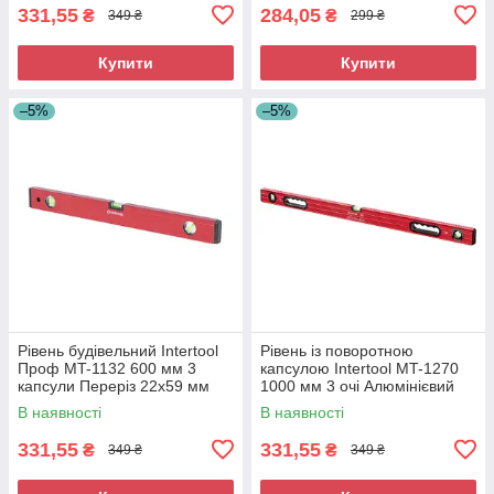
поворотною капсулою
331,55
284,05
₴
₴
349 ₴
299 ₴
Купити
Купити
–5%
–5%
Рівень будівельний Intertool
Рівень із поворотною
Проф MT-1132 600 мм 3
капсулою Intertool MT-1270
капсули Переріз 22х59 мм
1000 мм 3 очі Алюмінієвий
Будівельний рівень
рівень з поворотною
В наявності
В наявності
Професійний будівельний
капсулою Будівельний рівень
рівень
331,55
331,55
₴
₴
349 ₴
349 ₴