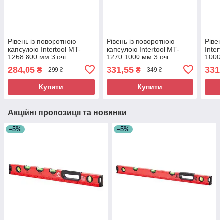
Рівень із поворотною
Рівень із поворотною
Ріве
капсулою Intertool MT-
капсулою Intertool MT-
Inte
1268 800 мм 3 очі
1270 1000 мм 3 очі
1000
Будівельний рівень
Алюмінієвий рівень з
ріве
284,05
331,55
331
₴
₴
299 ₴
349 ₴
поворотний Спиртовий
поворотною капсулою
вико
рівень з поворотною
Будівельний рівень
ріве
Купити
Купити
капсулою
Акційні пропозиції та новинки
–5%
–5%