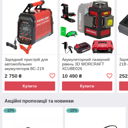
Зарядний пристрій для
Акумуляторний лазерний
Заря
автомобільних
рівень 3D WORCRAFT
21В 
акумуляторів BC-219
XCUBE026
2 750
10 490
252
₴
₴
Купити
Купити
Акційні пропозиції та новинки
–10%
–10%