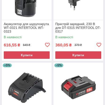
Акумулятор для шурупокрута
Пристрій зарядний, 230 В
WT-0321 INTERTOOL WT-
для DT-0315 INTERTOOL DT-
0323
0317
В наявності
В наявності
616,55
360,05
₴
₴
649 ₴
379 ₴
Купити
Купити
–5%
–5%