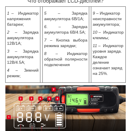
Что отображает LCD-дисплей?
1
– Индикатор
5
– Зарядка
9
– Индикатор
напряжения
аккумулятора 6В/1А;
неисправности
батареи;
аккумулятора;
6
.
–
Зарядка
2
– Зарядка
акумулятора 6В/4.5А;
10
– Индикатор
аккумулятора
клеммы;
7
–
Кнопка выбора
12В/1А;
режима зарядки
;
11
– Индикатор
3
– Зарядка
уровня заряда.
8
– Индикатор
аккумулятора
Каждое
обратной полярности
12В/4.5А;
деление
подключения
означает заряд
4
–
Зимний
на 25%.
режим
;