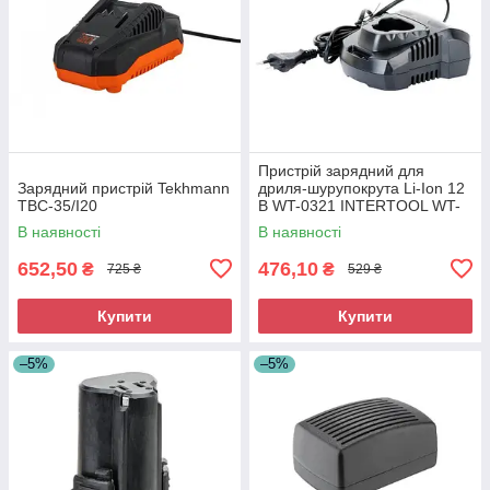
Пристрій зарядний для
Зарядний пристрій Tekhmann
дриля-шурупокрута Li-Ion 12
TBC-35/I20
В WT-0321 INTERTOOL WT-
0320
В наявності
В наявності
652,50
476,10
₴
₴
725 ₴
529 ₴
Купити
Купити
–5%
–5%