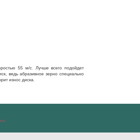
ростью 55 м/с. Лучше всего подойдет
иск, ведь абразивное зерно специально
рит износ диска.
сті