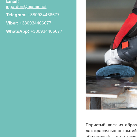
ingarden@bigmir.net
+380934466677
+380934466677
+380934466677
Пористый диск из абраз
лакокрасочных покрытий
абразивный - это отличн