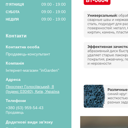
09:00
19:00
ПʼЯТНИЦЯ
09:00
19:00
СУБОТА
09:00
19:00
НЕДІЛЯ
Контакти
Продавець-консультант
Інтернет-магазин "inGarden"
Проспект Голосіївський, 8
(Індекс 03040), Київ, Україна
+380 (63) 959-54-43
Продавець