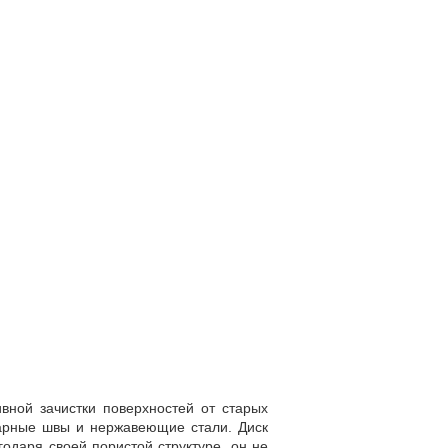
вной зачистки поверхностей от старых
варные швы и нержавеющие стали. Диск
одаря своей пористой структуре, он не