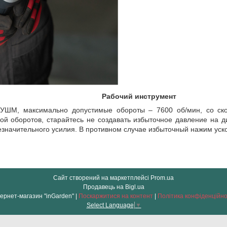
Рабочий инструмент
 УШМ, максимально допустимые обороты – 7600 об/мин, со ско
кой оборотов, старайтесь не создавать избыточное давление на д
езначительного усилия. В противном случае избыточный нажим уско
Сайт створений на маркетплейсі
Prom.ua
Продавець на Bigl.ua
Інтернет-магазин "inGarden" |
Поскаржитися на контент
|
Політика конфіденційно
Select Language
▼