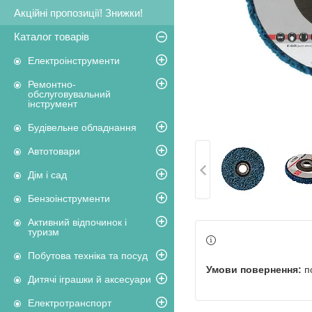
Акційні пропозиції! Знижки!
Каталог товарів
Електроінструменти
Ремонтно-
обслуговувальний
інструмент
Будівельне обладнання
Автотовари
Дім і сад
Бензоінструменти
Активний відпочинок і
туризм
Побутова техніка та посуд
п
Дитячі іграшки й аксесуари
Електротранспорт