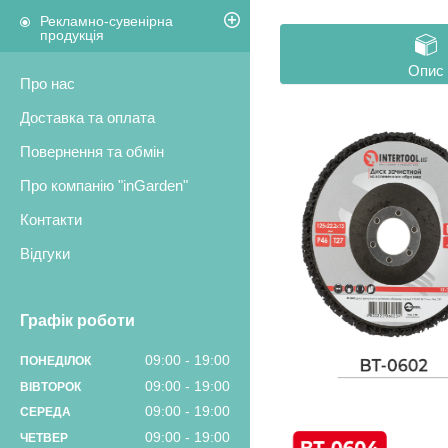
Рекламно-сувенірна
продукція
Опис
Про нас
Доставка та оплата
Повернення та обмін
Про компанію "inGarden"
Контакти
Відгуки
Графік роботи
09:00
19:00
ПОНЕДІЛОК
09:00
19:00
ВІВТОРОК
09:00
19:00
СЕРЕДА
09:00
19:00
ЧЕТВЕР