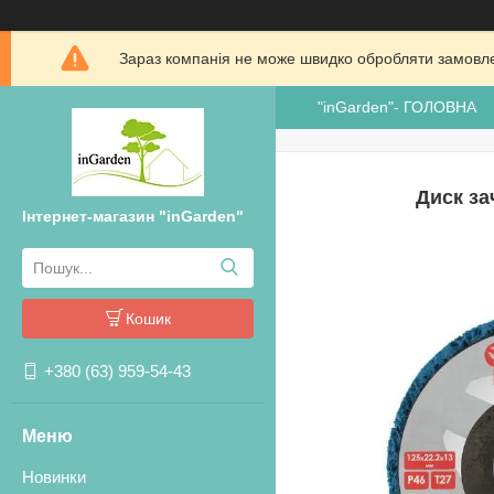
Зараз компанія не може швидко обробляти замовлен
"inGarden"- ГОЛОВНА
Диск за
Інтернет-магазин "inGarden"
Кошик
+380 (63) 959-54-43
Новинки