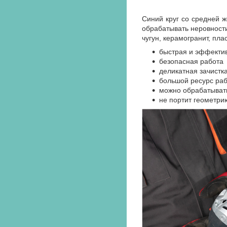
Синий круг со средней 
обрабатывать неровности
чугун, керамогранит, пласт
быстрая и эффектив
безопасная работа
деликатная зачистк
большой ресурс ра
можно обрабатывать
не портит геометри