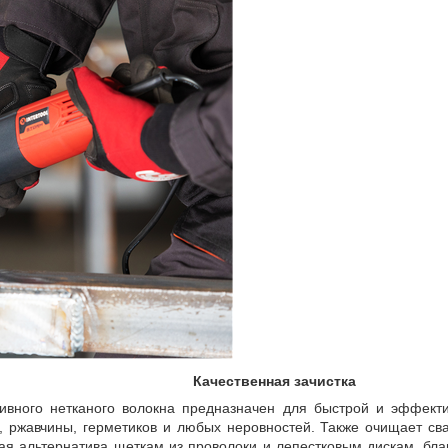
Качественная зачистка
ивного нетканого волокна предназначен для быстрой и эффекти
, ржавчины, герметиков и любых неровностей. Также очищает с
ая альтернатива щеткам из проволоки и лепестковым дискам, благ