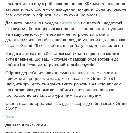
насадка має шину з робочою довжиною 305 мм та оснащена
автоматичною системою змащення ланцюга. Вона допоможе
вам ефективно обрізати гілки та сучки на висоті.
Для встановлення насадки-
висоторіза
не потрібні додаткові
аксесуари або спеціальні кріплення - вона легко монтується
на вашу бензокосу. Тепер вам не потрібно витрачати
додатковий час на обрізання важкодоступних місць - насадка-
висоріз Grand 28x9T зробить цю роботу швидко і ефективно.
Завдяки автоматичній системі мастила ланцюга ви можете
бути впевнені, що ваш інструмент завжди буде готовий до
роботи і забезпечить тривалий термін служби.
Обрізка дерев'яних гілок та сучків на висоті стає легким та
приємним процесом з насадкою-висорізом Grand 28x9T.
Відчуйте зручність та ефективність роботи з нашою якісною
насадкою, яка допоможе зробити ваше садово-паркове
господарство ще більш акуратним та доглянутим.
Основні характеристики Насадка-висоріз для бензокоси Grand
26х9Т
Вага
Діаметр штанги28мм
Довжина шини/робоча частина305мм