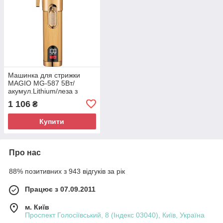
Машинка для стрижки
MAGIO МG-587 5Вт/
акумул.Lithium/леза з
титановим покриттям/4
1 106
₴
нас/2 швидк.
Купити
Про нас
88% позитивних з 943 відгуків за рік
Працює з 07.09.2011
м. Київ
Проспект Голосіївський, 8 (Індекс 03040), Київ, Україна