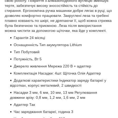
свою роботу. Покриття з алмазоподібного вуглецю зменшує
тертя, забезпечує високу зносостійкість та стійкість до
стирання. Ергономічна ручка машинки добре лягає в руці, що
дозволяє комфортно працювати. Закруглені леза та гребені
плавно ковзають по шкірі, не дряпаючи її, щоб кожна стрижка
була безпечною та приємною. Леза після використання
можна чистити за допомогою щіточки, яка йде у комплекті.
Гарантія 24 місяці
Оснащенність Тип акумулятора Lithium
Тип Побутовий
Потужність, Вт 5
Джерело живлення Мережа 220 В + адаптер
Комплектація Насадки: 4шт. Щіточка Олія Адаптер
Додаткові характеристики Індикатор заряду батареї у
відсотках, корпус металевий, 2 швидкості
Насадки 3 мм, 6 мм, 10 мм, 13 мм Регулювання
довжини зрізу: 0,8 мм, 1,2 мм, 1,6 мм, 2 мм
Адаптер Так
Час заряджання батареї, година 3