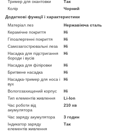
Тример для окантовки
Так
Колір
Чорний
Додаткові функції і характеристики
Матеріал лез
Нержавіюча сталь
Керамічне покриття
Ні
Гіпоалергенні покриття
Ні
Самозагострювальні леза
Ні
Насадка для підстригання
Ні
бороди і вусів
Насадка для філіровки
Ні
Бритвене насадка
Ні
Насадка-тример для носа і
Ні
вух
Вологозахищений корпус
Ні
Тип елементів живлення
Li-Ion
Час роботи від
210 хв
акумулятора
Час заряду акумулятора
3 годин
Індикатор заряду
Так
елементів живлення