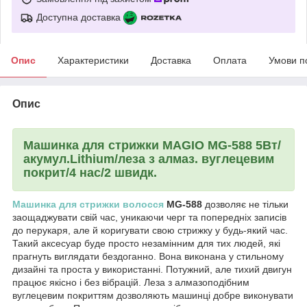
Доступна доставка
Опис
Характеристики
Доставка
Оплата
Умови п
Опис
Машинка для стрижки MAGIO МG-588 5Вт/
акумул.Lithium/леза з алмаз. вуглецевим
покрит/4 нас/2 швидк.
Машинка для стрижки волосся
MG-588
дозволяє не тільки
заощаджувати свій час, уникаючи черг та попередніх записів
до перукаря, але й коригувати свою стрижку у будь-який час.
Такий аксесуар буде просто незамінним для тих людей, які
прагнуть виглядати бездоганно. Вона виконана у стильному
дизайні та проста у використанні. Потужний, але тихий двигун
працює якісно і без вібрацій. Леза з алмазоподібним
вуглецевим покриттям дозволяють машинці добре виконувати