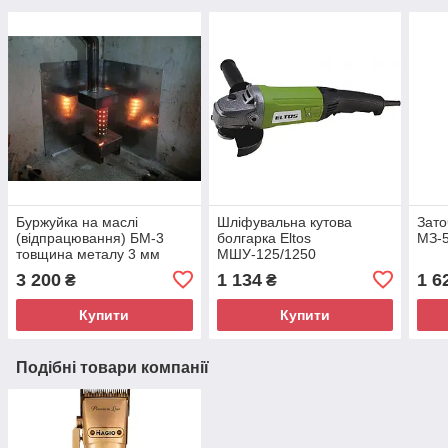
Буржуйка на маслі
Шліфувальна кутова
Зат
(відпрацювання) БМ-3
болгарка Eltos
МЗ-
товщина металу 3 мм
МШУ-125/1250
Кутошліфувальна
3 200
1 134
1 6
₴
₴
машинка для майстерні
Купити
Купити
Подібні товари компанії