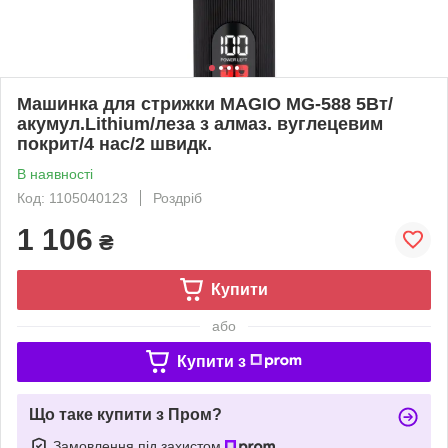
Машинка для стрижки MAGIO МG-588 5Вт/
акумул.Lithium/леза з алмаз. вуглецевим
покрит/4 нас/2 швидк.
В наявності
Код: 1105040123
Роздріб
1 106
₴
Купити
або
Купити з
Що таке купити з Пром?
Замовлення під захистом