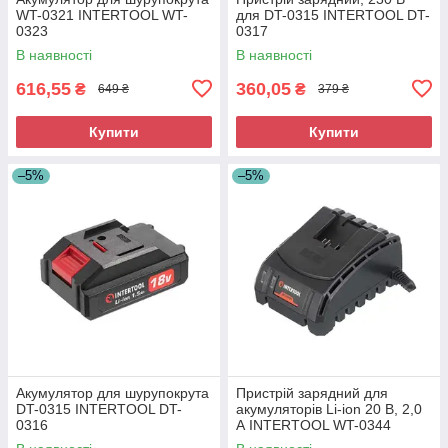
WT-0321 INTERTOOL WT-
для DT-0315 INTERTOOL DT-
0323
0317
В наявності
В наявності
616,55
360,05
₴
₴
649 ₴
379 ₴
Купити
Купити
–5%
–5%
Акумулятор для шурупокрута
Пристрій зарядний для
DT-0315 INTERTOOL DT-
акумуляторів Li-ion 20 В, 2,0
0316
А INTERTOOL WT-0344