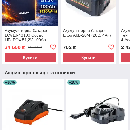
Акумуляторна батарея
Акумуляторна батарея
Акум
LCV19-48100 Covax
Eltos АКБ-20/4 (20В, 4Ач)
Tekh
LiFePO4 51,2V 100Ah
4 А/ч
5kWh
34 650
702
2 4
₴
₴
60 750 ₴
Купити
Купити
Акційні пропозиції та новинки
–10%
–10%