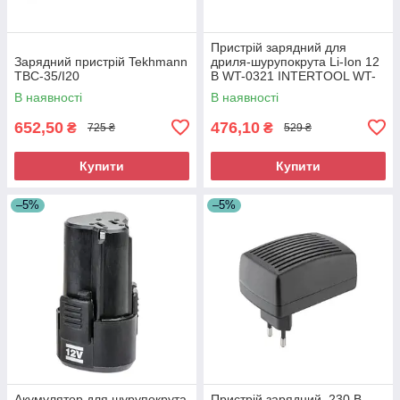
Пристрій зарядний для
Зарядний пристрій Tekhmann
дриля-шурупокрута Li-Ion 12
TBC-35/I20
В WT-0321 INTERTOOL WT-
0320
В наявності
В наявності
652,50
476,10
₴
₴
725 ₴
529 ₴
Купити
Купити
–5%
–5%
Акумулятор для шурупокрута
Пристрій зарядний, 230 В