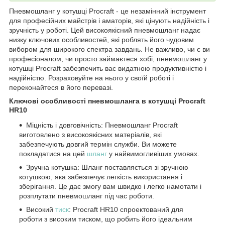
Пневмошланг у котушці Procraft - це незамінний інструмент
для професійних майстрів і аматорів, які цінують надійність і
зручність у роботі. Цей високоякісний пневмошланг надає
низку ключових особливостей, які роблять його чудовим
вибором для широкого спектра завдань. Не важливо, чи є ви
професіоналом, чи просто займаєтеся хобі, пневмошланг у
котушці Procraft забезпечить вас видатною продуктивністю і
надійністю. Розраховуйте на нього у своїй роботі і
переконайтеся в його перевазі.
Ключові особливості пневмошланга в котушці Procraft
HR10
Міцність і довговічність: Пневмошланг Procraft
виготовлено з високоякісних матеріалів, які
забезпечують довгий термін служби. Ви можете
покладатися на цей
шланг
у найвимогливіших умовах.
Зручна котушка: Шланг поставляється зі зручною
котушкою, яка забезпечує легкість використання і
зберігання. Це дає змогу вам швидко і легко намотати і
розплутати пневмошланг під час роботи.
Високий
тиск
: Procraft HR10 спроектований для
роботи з високим тиском, що робить його ідеальним