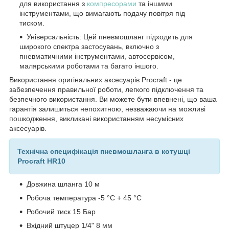
для використання з
компресорами
та іншими
інструментами, що вимагають подачу повітря під
тиском.
Універсальність: Цей пневмошланг підходить для
широкого спектра застосувань, включно з
пневматичними інструментами, автосервісом,
малярськими роботами та багато іншого.
Використання оригінальних аксесуарів Procraft - це
забезпечення правильної роботи, легкого підключення та
безпечного використання. Ви можете бути впевнені, що ваша
гарантія залишиться непохитною, незважаючи на можливі
пошкодження, викликані використанням несумісних
аксесуарів.
Технічна специфікація пневмошланга в котушці
Procraft HR10
Довжина шланга 10 м
Робоча температура -5 °C + 45 °C
Робочий тиск 15 Бар
Вхідний штуцер 1/4" 8 мм