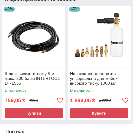
–5%
–5%
Шланг високого тиску 5 м,
Насадка-піногенератор
макс. 200 барів INTERTOOL
універсальна для мийок
DT-1555
високого тиску, 1000 мл
INTERTOOL DT-1536
В наявності
В наявності
759,05
1 899,05
₴
₴
799 ₴
1 999 ₴
Купити
Купити
Про нас