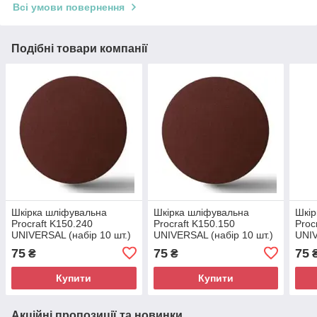
Всі умови повернення
Подібні товари компанії
Шкірка шліфувальна
Шкірка шліфувальна
Шкір
Procraft K150.240
Procraft K150.150
Proc
UNIVERSAL (набір 10 шт.)
UNIVERSAL (набір 10 шт.)
UNIV
75
75
75
₴
₴
Купити
Купити
Акційні пропозиції та новинки