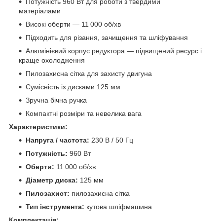
Потужність 960 Вт для роботи з твердими
матеріалами
Високі оберти — 11 000 об/хв
Підходить для різання, зачищення та шліфування
Алюмінієвий корпус редуктора — підвищений ресурс і
краще охолодження
Пилозахисна сітка для захисту двигуна
Сумісність із дисками 125 мм
Зручна бічна ручка
Компактні розміри та невелика вага
Характеристики:
Напруга / частота:
230 В / 50 Гц
Потужність:
960 Вт
Оберти:
11 000 об/хв
Діаметр диска:
125 мм
Пилозахист:
пилозахисна сітка
Тип інструмента:
кутова шліфмашина
Комплектація: