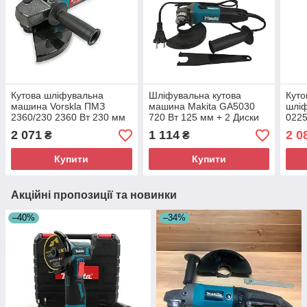
Кутова шліфувальна
Шліфувальна кутова
Кут
машина Vorskla ПМЗ
машина Makita GA5030
шліф
2360/230 2360 Вт 230 мм
720 Вт 125 мм + 2 Диски
0225
КШМ для ремонтних робіт
Кутошліфувальна машина
Які
2 071
1 114
2 0
₴
₴
Купити
Купити
Акційні пропозиції та новинки
–40%
–34%