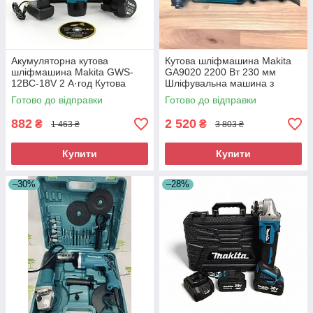
Акумуляторна кутова
Кутова шліфмашина Makita
шліфмашина Makita GWS-
GA9020 2200 Вт 230 мм
12BC-18V 2 А·год Кутова
Шліфувальна машина з
акумуляторна болгарка
плавним пуском
Готово до відправки
Готово до відправки
882
2 520
₴
₴
1 463 ₴
3 803 ₴
Купити
Купити
–30%
–28%