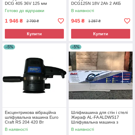
DCG 405 36V 125 мм
DCG125N 18V 2Ah 2 АКБ
Безщіткова КШМ Девальт
Професійна акумуляторна
Готово до відправки
В наявності
Кутова шліфмашина
болгарка
1 946
945
₴
₴
2 700 ₴
1 287 ₴
Купити
Купити
–5%
–5%
Ексцентрикова вібраційна
Шліфмашина для стін і стелі
шліфувальна машина Euro
Жираф AL-FA ALDWS17
Craft RS 204 420 Вт
Шліфувальна машина з
Ексцентрикова шліфмашина
подовженою ручкою
В наявності
В наявності
для полірування