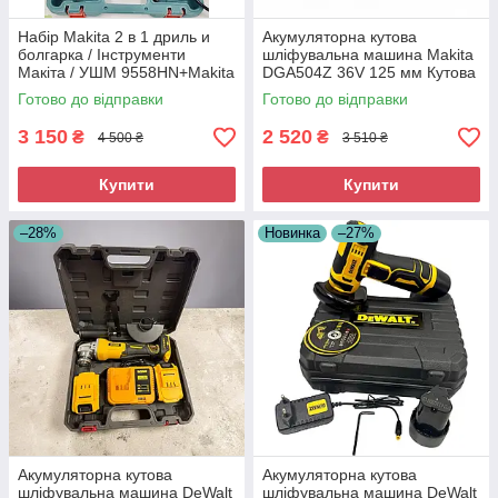
Набір Makita 2 в 1 дриль и
Акумуляторна кутова
болгарка / Інструменти
шліфувальна машина Makita
Макіта / УШМ 9558HN+Makita
DGA504Z 36V 125 мм Кутова
HP 1630
шліфувальна машина
Готово до відправки
Готово до відправки
Акумуляторна турбінка
3 150
2 520
₴
₴
4 500 ₴
3 510 ₴
Купити
Купити
–28%
Новинка
–27%
Акумуляторна кутова
Акумуляторна кутова
шліфувальна машина DeWalt
шліфувальна машина DeWalt