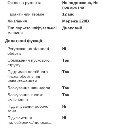
Основна рукоятка
Не подовжена, Не
поворотна
Гарантійний термін
12 міс
Живлення
Мережа 220В
Тип паркетошліфувальної
Дисковий
машини
Додаткові функції
Регулювання кількості
Ні
обертів
Обмеження пускового
Так
струму
Підтримка постійного
Так
числа обертів під
навантаженням
Блокування шпинделя
Так
Блокування кнопки
Так
включення
Підсвічування робочої
Ні
зони
Підключення
Ні
пилозбірника/пилососа