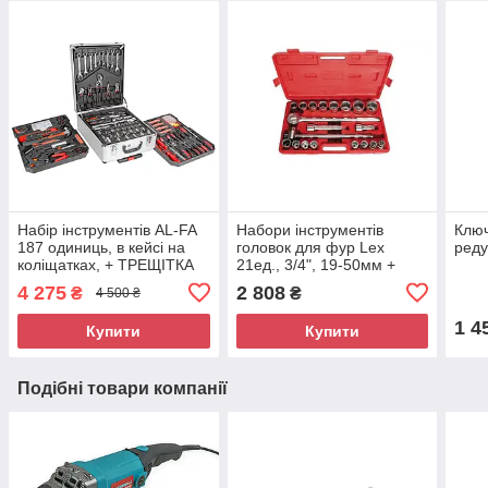
Набір інструментів AL-FA
Набори інструментів
Клю
187 одиниць, в кейсі на
головок для фур Lex
реду
коліщатках, + ТРЕЩІТКА
21ед., 3/4", 19-50мм +
тріскачка з подовжувачем
4 275
2 808
₴
₴
4 500 ₴
6-ти гранні
1 4
Купити
Купити
Подібні товари компанії