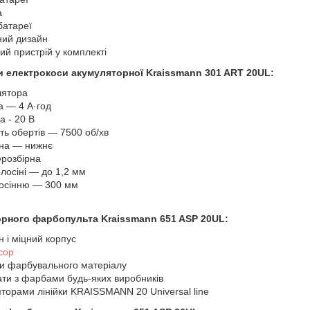
а
батареї
ний дизайн
ий пристрій у комплекті
ки
електрокоси акумуляторної Kraissmann 301 ART 20UL
:
лятора
а — 4 А·год
а - 20 В
ть обертів — 7500 об/хв
уна — нижнє
розбірна
олосіні — до 1,2 мм
лосінню — 300 мм
рного фарбопульта Kraissmann 651 ASP 20UL:
 і міцний корпус
сор
и фарбувального матеріалу
ти з фарбами будь-яких виробників
яторами лінійки KRAISSMANN 20 Universal line