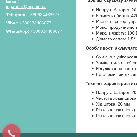
Технічні характеристи
ingarden@bigmir.net
Напруга батареї: 20
+380934466677
Кількість обертів: 4
Місткість резервуар
+380934466677
Макс. продуктивніст
+380934466677
Макс. в'язкість: 100
Діаметр сопла: 1,5/
Особливості акумулято
Сумісна з універса
Заміна пиляльної ос
Регулювання частот
Ергономічний дизайн
Технічні характеристи
Напруга батареї: 20
Частота ходів штока
Хід штока: 26 мм
Різальна здатність (
Різальна здатність 