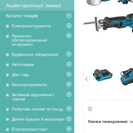
Акційні пропозиції! Знижки!
Каталог товарів
Електроінструменти
Ремонтно-
обслуговувальний
інструмент
Будівельне обладнання
Автотовари
Дім і сад
Бензоінструменти
Активний відпочинок і
туризм
Побутова техніка та посуд
Дитячі іграшки й аксесуари
п
Електротранспорт