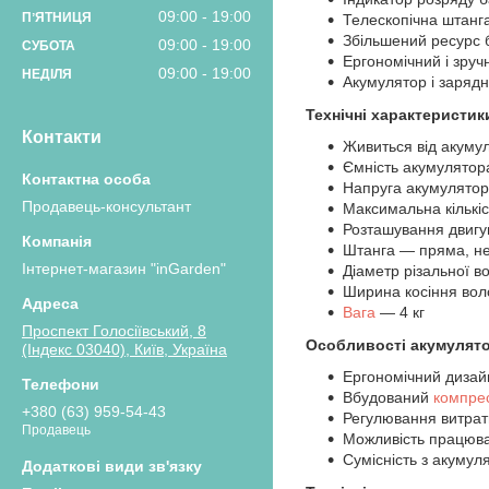
09:00
19:00
ПʼЯТНИЦЯ
Телескопічна штанг
Збільшений ресурс 
09:00
19:00
СУБОТА
Ергономічний і зруч
09:00
19:00
НЕДІЛЯ
Акумулятор і зарядн
Технічні характеристи
Контакти
Живиться від акуму
Ємність акумулятор
Напруга акумулятор
Продавець-консультант
Максимальна кількіс
Розташування двиг
Штанга — пряма, не
Інтернет-магазин "inGarden"
Діаметр різальної в
Ширина косіння во
Вага
— 4 кг
Проспект Голосіївський, 8
Особливості акумулято
(Індекс 03040), Київ, Україна
Ергономічний дизайн
Вбудований
компре
+380 (63) 959-54-43
Регулювання витрат
Продавець
Можливість працюва
Сумісність з акумул