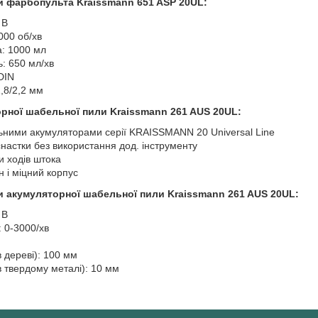
ки фарбопульта Kraissmann 651 ASP 20UL:
 В
2000 об/хв
а: 1000 мл
ь: 650 мл/хв
 DIN
1,8/2,2 мм
рної шабельної пили Kraissmann 261 AUS 20UL:
льними акумуляторами серії KRAISSMANN 20 Universal Line
настки без використання дод. інструменту
и ходів штока
 і міцний корпус
ки акумуляторної шабельної пили Kraissmann 261 AUS 20UL:
 В
: 0-3000/хв
в дереві): 100 мм
(в твердому металі): 10 мм