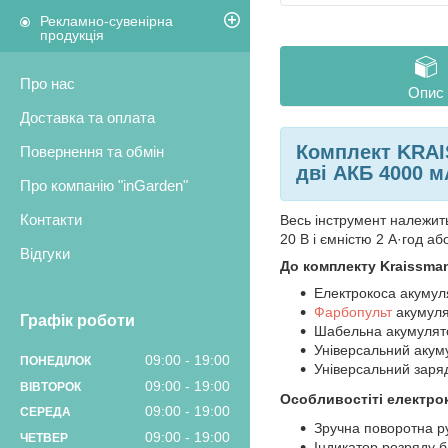
Рекламно-сувенірна
продукція
Про нас
Опис
Доставка та оплата
Комплект KRAI
Повернення та обмін
дві АКБ 4000 м
Про компанію "inGarden"
Контакти
Весь інструмент належить
20 В і ємністю 2 А·год або
Відгуки
До комплекту Kraissma
Електрокоса акумул
Фарбопульт
акумуля
Графік роботи
Шабельна акумулят
Універсальний акум
09:00
19:00
ПОНЕДІЛОК
Універсальний заряд
09:00
19:00
ВІВТОРОК
Особливості
ті електро
09:00
19:00
СЕРЕДА
Зручна поворотна р
09:00
19:00
ЧЕТВЕР
Індикатор розряду б