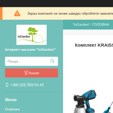
Зараз компанія не може швидко обробляти замовлен
"inGarden"- ГОЛОВНА
Комплект KRAISS
Інтернет-магазин "inGarden"
Кошик
+380 (63) 959-54-43
Новинки