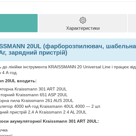
Характеристики
SSMANN 20UL (фарборозпилювач, шабельна п
Аг, зарядний пристрій)
 до лінійки інструмента KRAISSMANN 20 Universal Line і працює ві
 4 А·год.
nn 20UL входить:
яторна Kraissmann 301 ART 20UL
торний Kraissmann 651 ASP 20UL
орна пила Kraissmann 261 AUS 20UL
улятор 4000 мА·год Kraissmann 40UL 4000 — 2 шт.
ний пристрій 2,4 А Kraissmann 2.4 AL 20UL
коси акумуляторної Kraissmann 301 ART 20UL:
учка
атареї