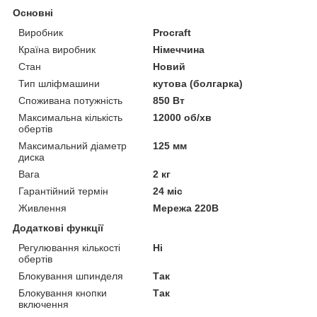
Основні
Виробник
Procraft
Країна виробник
Німеччина
Стан
Новий
Тип шліфмашини
кутова (болгарка)
Споживана потужність
850 Вт
Максимальна кількість
12000 об/хв
обертів
Максимальний діаметр
125 мм
диска
Вага
2 кг
Гарантійний термін
24 міс
Живлення
Мережа 220В
Додаткові функції
Регулювання кількості
Ні
обертів
Блокування шпинделя
Так
Блокування кнопки
Так
включення