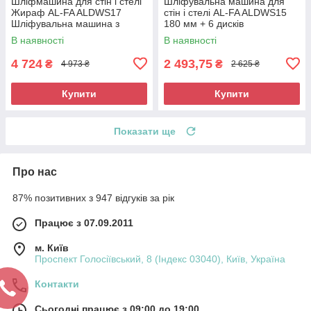
Шліфмашина для стін і стелі
Шліфувальна машина для
Жираф AL-FA ALDWS17
стін і стелі AL-FA ALDWS15
Шліфувальна машина з
180 мм + 6 дисків
подовженою ручкою
Шліфмашина для
В наявності
В наявності
шліфування стін
4 724
2 493,75
₴
₴
4 973 ₴
2 625 ₴
Купити
Купити
Показати ще
Про нас
87% позитивних з 947 відгуків за рік
Працює з 07.09.2011
м. Київ
Проспект Голосіївський, 8 (Індекс 03040), Київ, Україна
Контакти
Сьогодні працює з 09:00 до 19:00