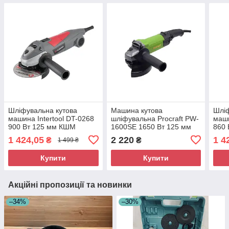
Шліфувальна кутова
Машина кутова
Шліф
машина Intertool DT-0268
шліфувальна Procraft PW-
маши
900 Вт 125 мм КШМ
1600SE 1650 Вт 125 мм
860 
побутова Універсальна
Болгарка для шліфування
для 
1 424,05
2 220
1 4
₴
₴
1 499 ₴
болгарка
кутів
шлі
Купити
Купити
Акційні пропозиції та новинки
–34%
–30%