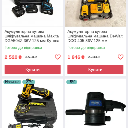
Акумуляторна кутова
Акумуляторна кутова
шліфувальна машина Makita
шліфувальна машина DeWalt
DGA504Z 36V 125 мм Кутова
DCG 405 36V 125 мм
шліфувальна машина
Безщіткова КШМ Девальт
Готово до відправки
Готово до відправки
Акумуляторна турбінка
Кутова шліфмашина
2 520
1 946
₴
₴
3 510 ₴
2 700 ₴
Купити
Купити
Новинка
–27%
–5%