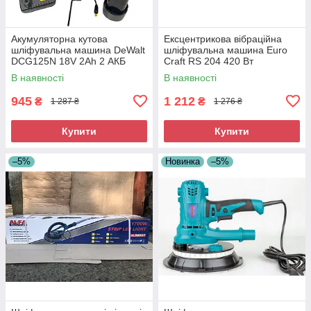
Акумуляторна кутова
Ексцентрикова вібраційна
шліфувальна машина DeWalt
шліфувальна машина Euro
DCG125N 18V 2Ah 2 АКБ
Craft RS 204 420 Вт
Професійна акумуляторна
Ексцентрикова шліфмашина
В наявності
В наявності
болгарка
для полірування
945
1 212
₴
₴
1 287 ₴
1 276 ₴
Купити
Купити
–5%
Новинка
–5%