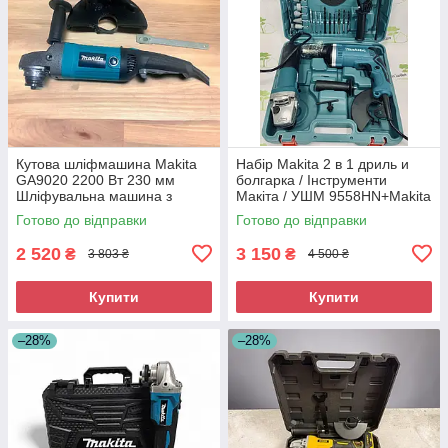
Кутова шліфмашина Makita
Набір Makita 2 в 1 дриль и
GA9020 2200 Вт 230 мм
болгарка / Інструменти
Шліфувальна машина з
Макіта / УШМ 9558HN+Makita
плавним пуском
HP 1630
Готово до відправки
Готово до відправки
2 520
3 150
₴
₴
3 803 ₴
4 500 ₴
Купити
Купити
–28%
–28%