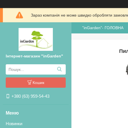
Зараз компанія не може швидко обробляти замовлен
"inGarden"- ГОЛОВНА
Пил
Інтернет-магазин "inGarden"
Кошик
+380 (63) 959-54-43
Новинки