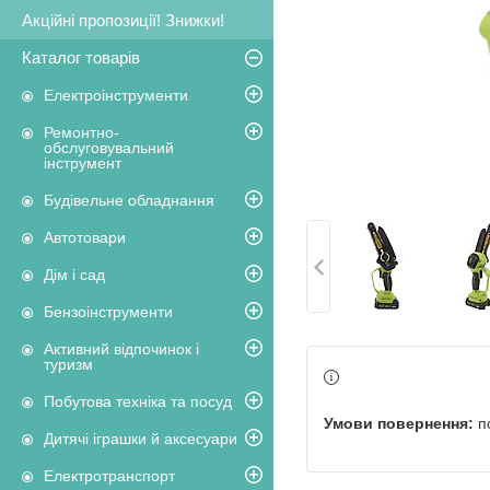
Акційні пропозиції! Знижки!
Каталог товарів
Електроінструменти
Ремонтно-
обслуговувальний
інструмент
Будівельне обладнання
Автотовари
Дім і сад
Бензоінструменти
Активний відпочинок і
туризм
Побутова техніка та посуд
п
Дитячі іграшки й аксесуари
Електротранспорт