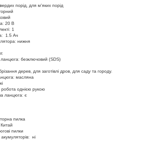
вердих порід, для м'яких порід
торний
ковий
а: 20 В
лекті: 1
а: 1.5 Ач
лятора: нижня
т.
 ланцюга: безключовий (SDS)
різання дерев, для заготівлі дров, для саду та городу.
анцюга: масляна
кі
: робота однією рукою
а ланцюга: є
яторна пилка
 Китай
югові пилки
 акумуляторів: ні