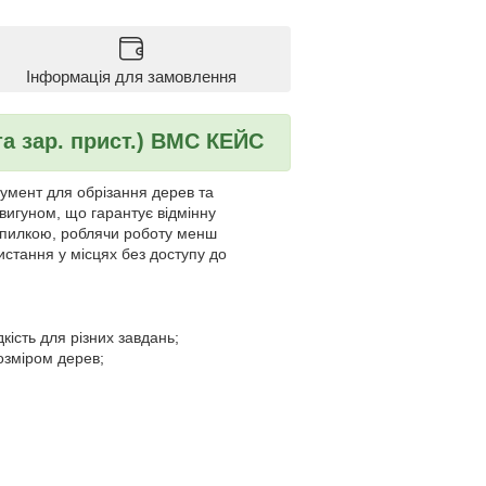
Інформація для замовлення
а зар. прист.) BMC КЕЙС
умент для обрізання дерев та
игуном, що гарантує відмінну
ти пилкою, роблячи роботу менш
стання у місцях без доступу до
кість для різних завдань;
розміром дерев;