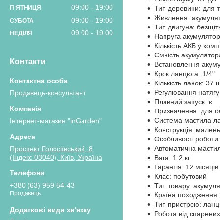
09:00
19:00
Тип деревини: для т
ПʼЯТНИЦЯ
Живлення: акумуля
09:00
19:00
СУБОТА
Тип двигуна: безщіт
09:00
19:00
НЕДІЛЯ
Напруга акумулятор
Кількість АКБ у комп
Ємність акумулятор
Контакти
Встановлення акуму
Крок ланцюга: 1/4"
Кількість ланок: 37 ш
Регулювання натягу
Продавець-консультант
Плавний запуск: є
Призначення: для об
Система мастила л
Інтернет-магазин "inGarden"
Конструкція: малень
Особливості роботи
Автоматична мастил
Проспект Голосіївський, 8
(Індекс 03040), Київ, Україна
Вага: 1.2 кг
Гарантія: 12 місяців
Клас: побутовий
+380 (63) 959-54-43
Тип товару: акумул
Продавець
Країна походження:
Тип пристрою: ланц
Робота від спарених