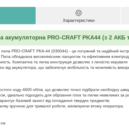
Характеристики
а акумуляторна PRO-CRAFT PKA44 (з 2 АКБ т
пила PRO-CRAFT PKA-44 (030044) - це потужний та надійний інстр
Пила обладнана високоякісним ланцюгом та ефективним електродв
ічність. Компактна та легка конструкція дозволяє з легкістю керува
 від акумулятора, що забезпечує мобільність та можливість викори
лостого ходу 4600 об/хв, що дозволяє точно підібрати необхідну швид
см, ідеально підходить для обрізання гілок та пилки невеликих за 
 гарантує базовий захист від попадання твердих предметів;
ь пилку зручною для тривалої роботи, мінімізуючи втому оператора.
 см