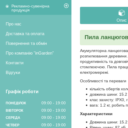
Рекламно-сувенірна
продукція
Опис
Про нас
Доставка та оплата
Пила ланцюгов
Повернення та обмін
Акумуляторна ланцюгова 
Про компанію "inGarden"
розпилювання деревини. 
продуктивність та довгов
Контакти
стомлюючою. Пила працює
електромережі.
Відгуки
Особливості та переваги
кількість обертів хо
Графік роботи
довжина шини: 15.2 
клас захисту: IPX0,
09:00
19:00
ПОНЕДІЛОК
вага: 1.2 кг, робит
09:00
19:00
ВІВТОРОК
Характеристики
09:00
19:00
СЕРЕДА
Довжина шини: 15.2
09:00
19:00
ЧЕТВЕР
Рівень шуму: 87 дБ