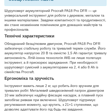
Шуруповерт акумуляторний Procraft PA18 Pro DFR — це
універсальний інструмент для роботи з деревом, металом та
іншими матеріалами. Завдяки компактності та продуктивності,
він стане незамінним помічником для домашніх майстрів та
професіоналів.
Технічні характеристики
Обладнаний безщітковим двигуном, Procraft PA18 Pro DFR
забезпечує стабільну роботу та тривалий термін служби. Його
акумулятор напругою 20 В та ємністю 1,5 Ah гарантує тривалу
автономність. Літій-іонна технологія АКБ не лише полегшує
інструмент, а й прискорює заряджання. При необхідності
шуруповерт сумісний з акумуляторами на 2, 4 або 8 Ah із
сімейства Procraft.
Ергономіка та зручність
Інструмент важить лише 2 кг, що робить його зручним для
тривалих робіт. Металевий швидкознімний патрон діаметром
10 мм забезпечує надійну фіксацію насадок, а плавний пуск
запобігає ривкам при включенні. Шуруповерт підтримує
регулювання моменту, що крутить, з 21+1 ступенями, що
дозволяє адаптувати його під будь-які завдання.