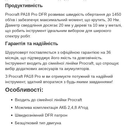
Продуктивність
Procraft PA18 Pro DFR розвиває швидкість обертання до 1450
об/хв і забезпечує максимальний момент, що крутить, 30 Нм.
Діаметр свердління досягає 20 мм у дереві та 10 мм у металі,
що робить інструмент ідеальним вибором для широкого
спектру робіт.
Гарантія та надійність
Шуруповерт поставляється з офіційною гарантією на 36
місяців, що підтверджує його якість та довговічність.
Інструмент входить до сімейної лінійки Procraft, що спрощує
вибір додаткових аксесуарів та акумуляторів.
З Procraft PA18 Pro м ви отримуєте потужний та надійний
інструмент, здатний впоратися з будь-якими завданнями!
Особливості:
Входить до сімейної лінійки Procraft
Можлива комплектація АКБ 2,4,8 А*год
Швидкознімний DFR патрон
Безщітковий тип двигуна