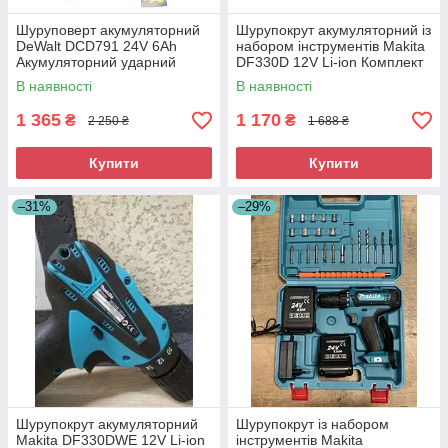
Шуруповерт акумуляторний
Шурупокрут акумуляторний із
DeWalt DCD791 24V 6Ah
набором інструментів Makita
Акумуляторний ударний
DF330D 12V Li-ion Комплект
шуруповерт
інструментів із шурупокрутом
В наявності
В наявності
1 365
1 170
₴
₴
2 250 ₴
1 688 ₴
Купити
Купити
–31%
–29%
Шурупокрут акумуляторний
Шурупокрут із набором
Makita DF330DWE 12V Li-ion
інструментів Makita