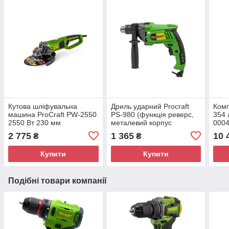
Кутова шліфувальна
Дриль ударний Procraft
Комп
машина ProCraft PW-2550
PS-980 (функція реверс,
354 
2550 Вт 230 мм
металевий корпус
000
Універсальна болгарка
редуктора, регулювання
2 775
1 365
10 
₴
₴
обертів)
Купити
Купити
Подібні товари компанії