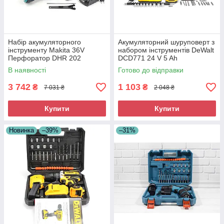
Набір акумуляторного
Акумуляторний шуруповерт з
інструменту Makita 36V
набором інструментів DeWalt
Перфоратор DHR 202
DCD771 24 V 5 Ah
Болгарка DGA 540
Багатофункціональний
В наявності
Готово до відправки
Шурупокрут DDF 484
акумуляторний шуруповерт
Комплект інструменту
3 742
1 103
₴
₴
7 031 ₴
2 048 ₴
Купити
Купити
Новинка
–39%
–31%