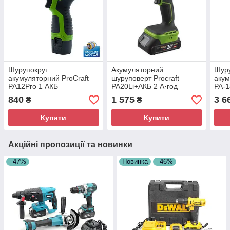
Шурупокрут
Акумуляторний
Шур
акумуляторний ProCraft
шуруповерт Procraft
акум
PA12Pro 1 АКБ
PA20Li+АКБ 2 А·год
PA-1
Безщітковий
Портативний безщітковий
АКБ 
840
1 575
3 6
₴
₴
акумуляторний
шуруповерт
шурупокрут
Купити
Купити
Акційні пропозиції та новинки
–47%
Новинка
–46%