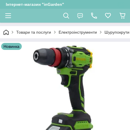
Інтернет-магазин "inGarden"
Товари та послуги
Електроінструменти
Шурупокрути
Новинка