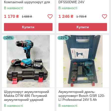
Компактний шурупокрут для
DF550DWE 24V
дому
Акумуляторний шурупокрут із
В наявності
В наявності
комплектом інструментів
1 170
1 246
₴
₴
1 688 ₴
1 755 ₴
Купити
Купити
–24%
–21%
Шурупокрут акумуляторний
Акумуляторний дриль-
Makita DTW 486 Потужний
шуруповерт Bosch GSR 120-
акумуляторний ударний
LI Professional 24V 5 Ah
шурупокрут
Ударний акумуляторний
В наявності
В наявності
шуруповерт