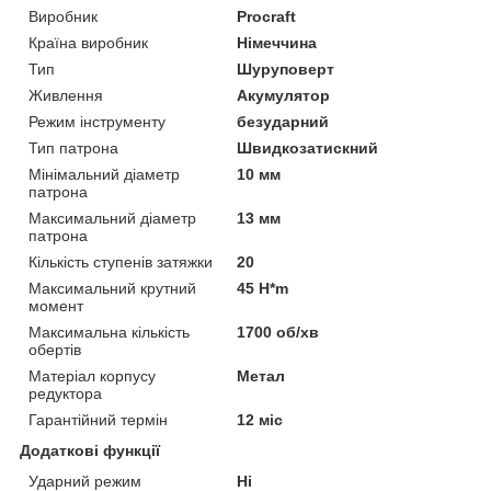
Виробник
Procraft
Країна виробник
Німеччина
Тип
Шуруповерт
Живлення
Акумулятор
Режим інструменту
безударний
Тип патрона
Швидкозатискний
Мінімальний діаметр
10 мм
патрона
Максимальний діаметр
13 мм
патрона
Кількість ступенів затяжки
20
Максимальний крутний
45 H*m
момент
Максимальна кількість
1700 об/хв
обертів
Матеріал корпусу
Метал
редуктора
Гарантійний термін
12 міс
Додаткові функції
Ударний режим
Ні