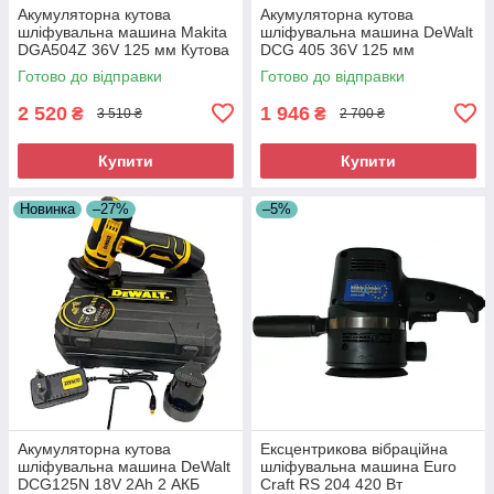
Акумуляторна кутова
Акумуляторна кутова
шліфувальна машина Makita
шліфувальна машина DeWalt
DGA504Z 36V 125 мм Кутова
DCG 405 36V 125 мм
шліфувальна машина
Безщіткова КШМ Девальт
Готово до відправки
Готово до відправки
Акумуляторна турбінка
Кутова шліфмашина
2 520
1 946
₴
₴
3 510 ₴
2 700 ₴
Купити
Купити
Новинка
–27%
–5%
Акумуляторна кутова
Ексцентрикова вібраційна
шліфувальна машина DeWalt
шліфувальна машина Euro
DCG125N 18V 2Ah 2 АКБ
Craft RS 204 420 Вт