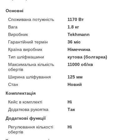
Основні
Споживана потужність
1170 Вт
Вага
1.8 кг
Виробник
Tekhmann
Гарантійний термін
36 міс
Країна виробник
Німеччина
Тип шліфмашини
кутова (болгарка)
Максимальна кількість
11000 об/хв
обертів
Ширина шліфування
125 мм
Стан
Новий
Комплектація
Кейс в комплекті
Ні
Додаткова рукоятка
Так
Додаткові функції
Регулювання кількості
Ні
обертів