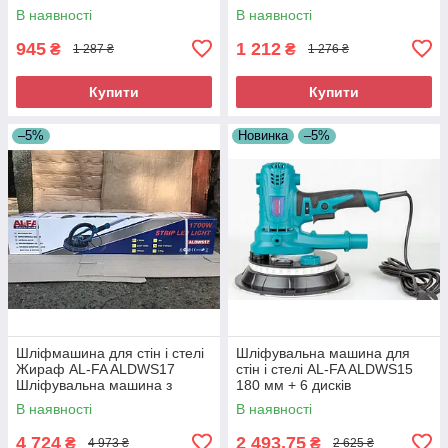
Професійна акумуляторна
Ексцентрикова шліфмашина
В наявності
В наявності
болгарка
для полірування
945
1 212
₴
₴
1 287 ₴
1 276 ₴
Купити
Купити
–5%
Новинка
–5%
Шліфмашина для стін і стелі
Шліфувальна машина для
Жираф AL-FA ALDWS17
стін і стелі AL-FA ALDWS15
Шліфувальна машина з
180 мм + 6 дисків
подовженою ручкою
Шліфмашина для
В наявності
В наявності
шліфування стін
4 724
2 493,75
₴
₴
4 973 ₴
2 625 ₴