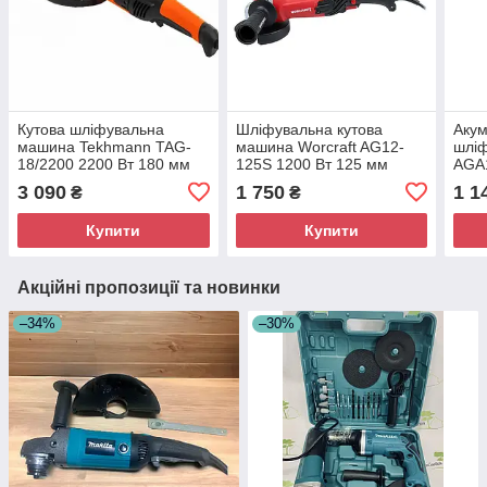
Кутова шліфувальна
Шліфувальна кутова
Аку
машина Tekhmann TAG-
машина Worcraft AG12-
шлі
18/2200 2200 Вт 180 мм
125S 1200 Вт 125 мм
AGA1
Електрична болгарка
Потужна кутова болгарка
заря
3 090
1 750
1 1
₴
₴
Купити
Купити
Акційні пропозиції та новинки
–34%
–30%