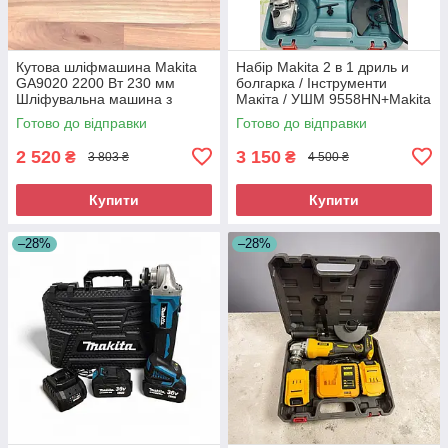
Кутова шліфмашина Makita
Набір Makita 2 в 1 дриль и
GA9020 2200 Вт 230 мм
болгарка / Інструменти
Шліфувальна машина з
Макіта / УШМ 9558HN+Makita
плавним пуском
HP 1630
Готово до відправки
Готово до відправки
2 520
3 150
₴
₴
3 803 ₴
4 500 ₴
Купити
Купити
–28%
–28%