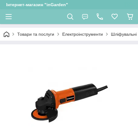
Інтернет-магазин "inGarden"
Товари та послуги
Електроінструменти
Шліфувальні