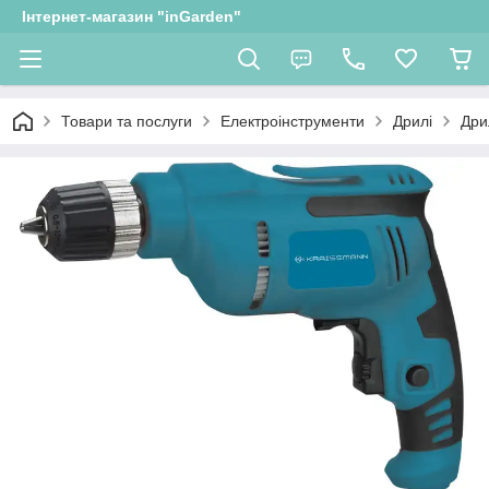
Інтернет-магазин "inGarden"
Товари та послуги
Електроінструменти
Дрилі
Дри