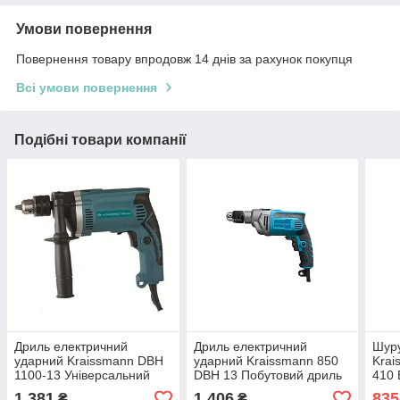
Умови повернення
Повернення товару впродовж 14 днів за рахунок покупця
Всі умови повернення
Подібні товари компанії
Дриль електричний
Дриль електричний
Шур
ударний Kraissmann DBH
ударний Kraissmann 850
Krai
1100-13 Універсальний
DBH 13 Побутовий дриль
410 
електродриль для дому
для монтажних робіт
шуру
1 381
1 406
835
₴
₴