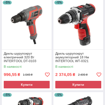
–5%
–5%
Дриль-шурупокрут
Дриль-шурупокрут
електричний 320 Вт
акумуляторний 18 Нм
INTERTOOL DT-0103
INTERTOOL WT-0321
В наявності
В наявності
996,55
2 374,05
₴
₴
1 049 ₴
2 499 ₴
Купити
Купити
–5%
–5%