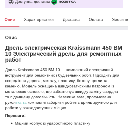
Доступна доставка
Опис
Характеристики
Доставка
Оплата
Умови п
Опис
Дрель электрическая Kraissmann 450 BM
10 Электрический дрель для ремонтных
работ
Дриль Kraissmann 450 BM 10 — компактний електричний
інструмент для ремонтних і будівельних робіт. Підходить для
свердління дерева, металу, пластику, бетону, цегли та
каменю. Модель оснащена швидкозатискним патроном із
металевою основою, що забезпечує швидку заміну свердла
та підвищену довговічність. Невелика вага, прогумована
рукоя
тка та
компактні габарити роблять дриль зручною для
роботи у важкодоступних місцях.
Переваги:
Міцний корпус із ударостійкого пластику