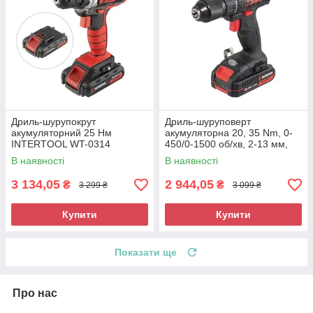
Дриль-шурупокрут
Дриль-шуруповерт
акумуляторний 25 Нм
акумуляторна 20, 35 Nm, 0-
INTERTOOL WT-0314
450/0-1500 об/хв, 2-13 мм,
літій-іон, 2.0 Ач, ЗУ 2А, кейс
В наявності
В наявності
3 134,05
2 944,05
₴
₴
3 299 ₴
3 099 ₴
Купити
Купити
Показати ще
Про нас