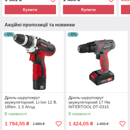
Купити
Купити
Акційні пропозиції та новинки
–5%
–5%
Дриль-шурупокрут
Дриль-шурупокрут
акумуляторний, Li-Ion 12 В,
акумуляторний 17 Нм
18Nm, 1.3 А/год
INTERTOOL DT-0315
В наявності
В наявності
1 794,55
1 424,05
₴
₴
1 889 ₴
1 499 ₴