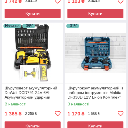
3 742
1 103
₴
₴
7 031 ₴
2 048 ₴
Купити
Купити
Новинка
–39%
–31%
Шуруповерт акумуляторний
Шурупокрут акумуляторний із
DeWalt DCD791 24V 6Ah
набором інструментів Makita
Акумуляторний ударний
DF330D 12V Li-ion Комплект
шуруповерт
інструментів із шурупокрутом
В наявності
В наявності
1 365
1 170
₴
₴
2 250 ₴
1 688 ₴
Купити
Купити