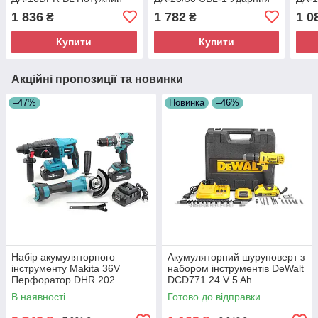
акумуляторний
шурупокрут для
аку
1 836
1 782
1 0
₴
₴
шурупокрут
монтажних робіт
шуру
Купити
Купити
Акційні пропозиції та новинки
–47%
Новинка
–46%
Набір акумуляторного
Акумуляторний шуруповерт з
інструменту Makita 36V
набором інструментів DeWalt
Перфоратор DHR 202
DCD771 24 V 5 Ah
Болгарка DGA 540
Багатофункціональний
В наявності
Готово до відправки
Шурупокрут DDF 484
акумуляторний шуруповерт
Комплект інструменту