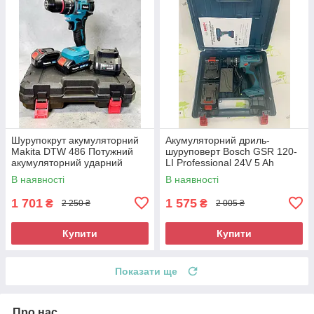
Шурупокрут акумуляторний
Акумуляторний дриль-
Makita DTW 486 Потужний
шуруповерт Bosch GSR 120-
акумуляторний ударний
LI Professional 24V 5 Ah
шурупокрут
Ударний акумуляторний
В наявності
В наявності
шуруповерт
1 701
1 575
₴
₴
2 250 ₴
2 005 ₴
Купити
Купити
Показати ще
Про нас