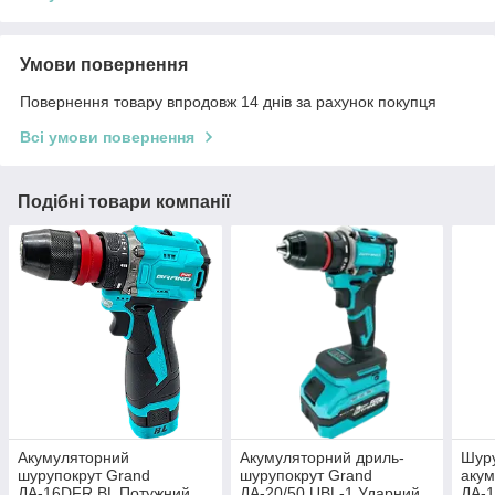
Умови повернення
Повернення товару впродовж 14 днів за рахунок покупця
Всі умови повернення
Подібні товари компанії
Акумуляторний
Акумуляторний дриль-
Шур
шурупокрут Grand
шурупокрут Grand
акум
ДА-16DFR BL Потужний
ДА-20/50 UBL-1 Ударний
ДА-1