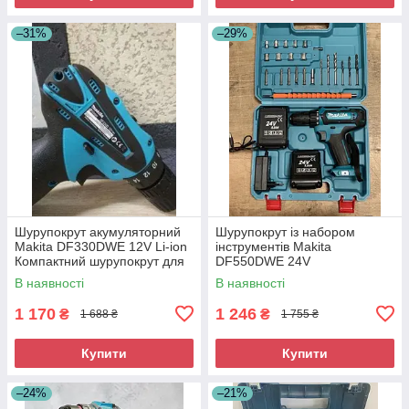
–31%
–29%
Шурупокрут акумуляторний
Шурупокрут із набором
Makita DF330DWE 12V Li-ion
інструментів Makita
Компактний шурупокрут для
DF550DWE 24V
дому
Акумуляторний шурупокрут із
В наявності
В наявності
комплектом інструментів
1 170
1 246
₴
₴
1 688 ₴
1 755 ₴
Купити
Купити
–24%
–21%