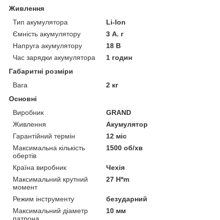
Живлення
Тип акумулятора
Li-Ion
Ємність акумулятору
3 А. г
Напруга акумулятору
18 В
Час зарядки акумулятора
1 годин
Габаритні розміри
Вага
2 кг
Основні
Виробник
GRAND
Живлення
Акумулятор
Гарантійний термін
12 міс
Максимальна кількість
1500 об/хв
обертів
Країна виробник
Чехія
Максимальний крутний
27 H*m
момент
Режим інструменту
безударний
Максимальний діаметр
10 мм
патрона