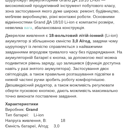
високоякісний продуктивний інструмент побутового класу,
зона застосування якого дуже широка: ремонт, будівництво,
меблеве виробництво, різні монтажні роботи. Основними
відмінностями Grand ДА 18/10 Li-ion є компактні розміри,
невелика
вага
, збалансована конструкція.
Джерелом живлення є
18-вольтовий літій-іонний
(Li-ion)
акумулятор зі збільшеною ємністю
3,0 А/год
, завдяки чому
шурупокрут із легкістю справляється з найважчими
завданнями впродовж тривалого часу без підзаряджання. На
акумуляторній батареї є кнопка, за допомогою якої можна
подивитися рівень заряду, що залишився (функція доступна
навіть у разі знятого акумулятора). Застосування двох
світлодіодів, а також правильне розташування підсвітки в
нижній частині ручки зробить роботу комфортнішою.
Двошвидкісний редуктор, а також можливість регулювати
оберти пусковою кнопкою, дають можливість максимально
точно виконати поставлене завдання.
Характеристики
Виробник:
Grand
Тип батареї: Li-ion
Напруга живлення, В: 18
Ємність батареї, А/год: 3,0