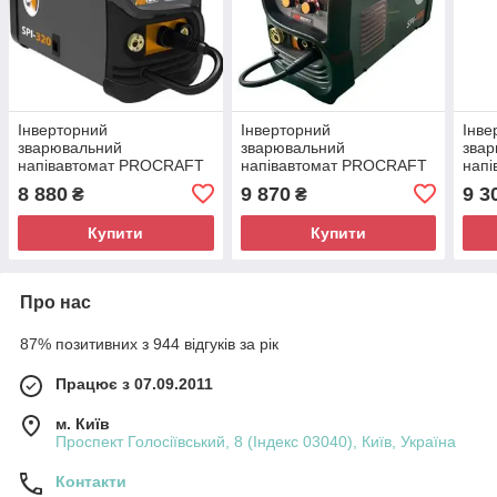
Інверторний
Інверторний
Інве
зварювальний
зварювальний
зва
напівавтомат PROCRAFT
напівавтомат PROCRAFT
нап
Industrial SPI-320 (2026)
Industrial SPI-400 (2026)
Indu
8 880
9 870
9 3
₴
₴
Купити
Купити
Про нас
87% позитивних з 944 відгуків за рік
Працює з 07.09.2011
м. Київ
Проспект Голосіївський, 8 (Індекс 03040), Київ, Україна
Контакти