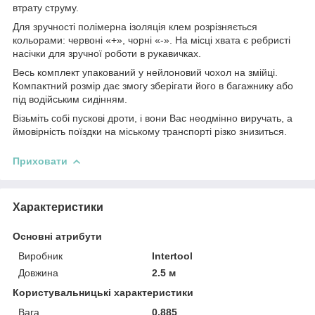
втрату струму.
Для зручності полімерна ізоляція клем розрізняється
кольорами: червоні «+», чорні «-». На місці хвата є ребристі
насічки для зручної роботи в рукавичках.
Весь комплект упакований у нейлоновий чохол на змійці.
Компактний розмір дає змогу зберігати його в багажнику або
під водійським сидінням.
Візьміть собі пускові дроти, і вони Вас неодмінно виручать, а
ймовірність поїздки на міському транспорті різко знизиться.
Приховати
Характеристики
Основні атрибути
Виробник
Intertool
Довжина
2.5 м
Користувальницькі характеристики
Вага
0,885