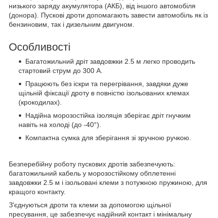
низького заряду акумулятора (АКБ), від іншого автомобіля
(донора). Пускові дроти допомагають завести автомобіль як із
бензиновим, так і дизельним двигуном.
Особливості
Багатожильний дріт завдовжки 2.5 м легко проводить
стартовий струм до 300 А.
Працюють без іскри та перегрівання, завдяки дуже
щільній фіксації дроту в повністю ізольованих клемах
(крокодилах).
Надійна морозостійка ізоляція зберігає дріт гнучким
навіть на холоді (до -40°).
Компактна сумка для зберігання зі зручною ручкою.
Безперебійну роботу пускових дротів забезпечують:
багатожильний кабель у морозостійкому обплетенні
завдовжки 2.5 м і ізольовані клеми з потужною пружиною, для
кращого контакту.
З'єднуються дроти та клеми за допомогою щільної
пресування, це забезпечує надійний контакт і мінімальну