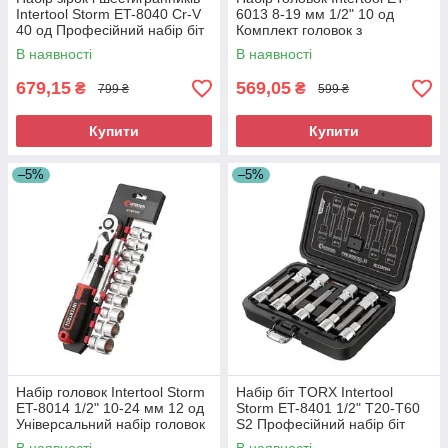
Intertool Storm ET-8040 Cr-V
6013 8-19 мм 1/2" 10 од
40 од Професійний набір біт
Комплект головок з
зірочка і шестигранник
тріскачкою Універсальний
В наявності
В наявності
комплект головок
679,15
569,05
₴
₴
799 ₴
599 ₴
Купити
Купити
–5%
–5%
Набір головок Intertool Storm
Набір біт TORX Intertool
ET-8014 1/2" 10-24 мм 12 од
Storm ET-8401 1/2" T20-T60
Універсальний набір головок
S2 Професійний набір біт
Слюсарний набір головок
Комплект біт у кейсі