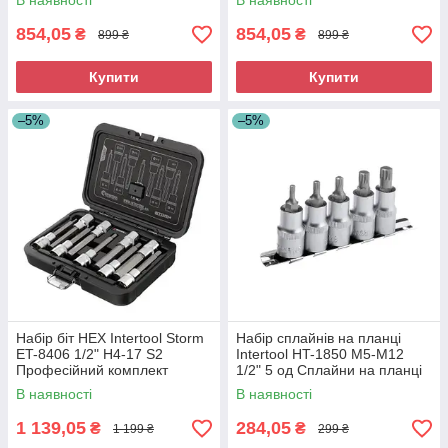
В наявності
В наявності
854,05
854,05
₴
₴
899 ₴
899 ₴
Купити
Купити
–5%
–5%
Набір біт HEX Intertool Storm
Набір сплайнів на планці
ET-8406 1/2" H4-17 S2
Intertool HT-1850 М5-М12
Професійний комплект
1/2" 5 од Сплайни на планці
насадок Біт для шуруповерта
набір Універсальний набір
В наявності
В наявності
сплайнів
1 139,05
284,05
₴
₴
1 199 ₴
299 ₴