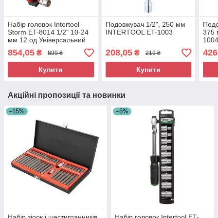
Набір головок Intertool
Подовжувач 1/2", 250 мм
Подо
Storm ET-8014 1/2" 10-24
INTERTOOL ET-1003
375
мм 12 од Універсальний
100
набір головок Слюсарний
854,05
208,05
426
₴
₴
899 ₴
219 ₴
набір головок
Купити
Купити
Акційні пропозиції та новинки
–15%
–5%
Набір зірок і шестигранників
Набір головок Intertool ET-