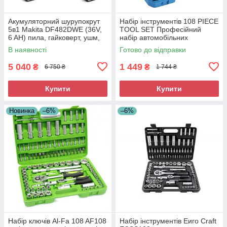
Акумуляторний шурупокрут
Набір інструментів 108 PIECE
5в1 Makita DF482DWE (36V,
TOOL SET Професійний
6 AH) пила, гайковерт, ушм,
набір автомобільних
перфоратор АКБ набір
інструментів
В наявності
Готово до відправки
Макіта
5 040
1 449
₴
₴
6 750 ₴
1 744 ₴
Купити
Купити
Новинка
–6%
–6%
Набір ключів Al-Fa 108 AF108
Набір інструментів Еиго Craft