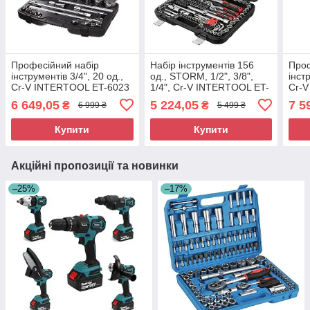
Професійний набір
Набір інструментів 156
Проф
інструментів 3/4", 20 од.,
од., STORM, 1/2", 3/8",
інст
Cr-V INTERTOOL ET-6023
1/4", Cr-V INTERTOOL ET-
Cr-
8156
6 649,05
5 224,05
7 5
₴
₴
6 999 ₴
5 499 ₴
Купити
Купити
Акційні пропозиції та новинки
–25%
–17%