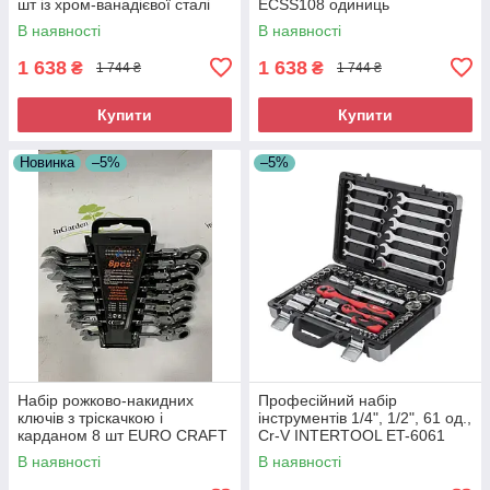
шт із хром-ванадієвої сталі
ECSS108 одиниць
В наявності
В наявності
1 638
1 638
₴
₴
1 744 ₴
1 744 ₴
Купити
Купити
Новинка
–5%
–5%
Набір рожково-накидних
Професійний набір
ключів з тріскачкою і
інструментів 1/4", 1/2", 61 од.,
карданом 8 шт EURO CRAFT
Cr-V INTERTOOL ET-6061
6-19 Польща
В наявності
В наявності