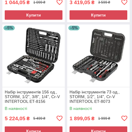
1 044,05
3 419,05
₴
₴
1 099 ₴
3 599 ₴
Купити
Купити
–5%
–5%
Набір інструментів 156 од.,
Набір інструментів 73 од.,
STORM, 1/2", 3/8", 1/4", Cr-V
STORM, 1/2", 1/4", Сr-V
INTERTOOL ET-8156
INTERTOOL ET-8073
В наявності
В наявності
5 224,05
1 899,05
₴
₴
5 499 ₴
1 999 ₴
Купити
Купити