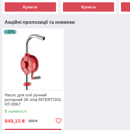
дере
Купити
Купити
Акційні пропозиції та новинки
–15%
Насос для олії ручний
роторний 26 л/хв INTERTOOL
HT-0067
В наявності
849,15
₴
999 ₴