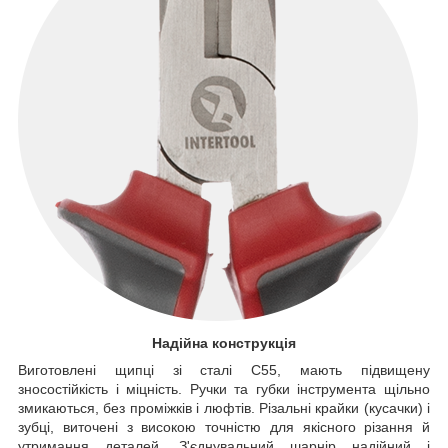
Надійна конструкція
Виготовлені щипці зі сталі С55, мають підвищену
зносостійкість і міцність. Ручки та губки інструмента щільно
змикаються, без проміжків і люфтів. Різальні крайки (кусачки) і
зубці, виточені з високою точністю для якісного різання й
утримання деталей. З'єднувальний шарнір надійний і