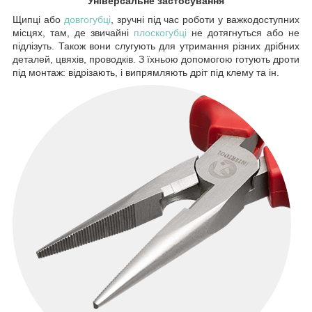
Універсальне застосування
Щипці або
довгогубці
, зручні під час роботи у важкодоступних
місцях, там, де звичайні
плоскогубці
не дотягнуться або не
підлізуть. Також вони слугують для утримання різних дрібних
деталей, цвяхів, проводків. З їхньою допомогою готують дроти
під монтаж: відрізають, і випрямляють дріт під клему та ін.