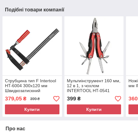
Подібні товари компанії
Струбцина тип F Intertool
Мультиінструмент 160 мм,
Ножі
HT-6004 300х120 мм
12 в 1, з чохлом
мм 
Швидкозатискний
INTERTOOL HT-0541
струбцина Затискна
379,05
399
360
₴
₴
399 ₴
струбцина
Купити
Купити
Про нас