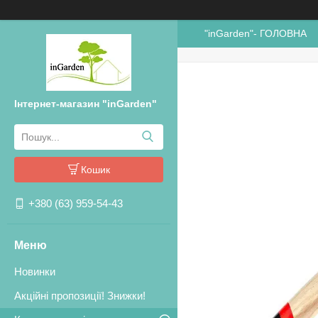
"inGarden"- ГОЛОВНА
Інтернет-магазин "inGarden"
Кошик
+380 (63) 959-54-43
Новинки
Акційні пропозиції! Знижки!