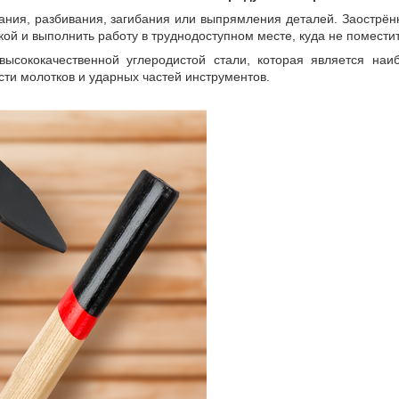
ания, разбивания, загибания или выпрямления деталей. Заострённ
кой и выполнить работу в труднодоступном месте, куда не помести
высококачественной углеродистой стали, которая является на
сти молотков и ударных частей инструментов.