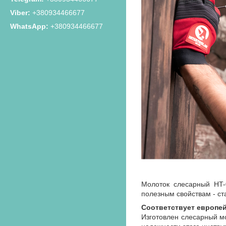
+380934466677
+380934466677
Молоток слесарный HT-0
полезным свойствам - с
Соответствует европе
Изготовлен слесарный мо