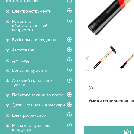
Каталог товарів
Електроінструменти
Ремонтно-
обслуговувальний
інструмент
Будівельне обладнання
Автотовари
Дім і сад
Бензоінструменти
Активний відпочинок і
туризм
Побутова техніка та посуд
п
Дитячі іграшки й аксесуари
Електротранспорт
Рекламно-сувенірна
продукція