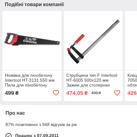
Подібні товари компанії
Ножівка для пінобетону
Струбцина тип F Intertool
Кліщ
Intertool HT-3131 550 мм
HT-6005 500х120 мм
7050
Пила для пінобетону
Зажим для столярних
обти
Професійна ножівка для
робіт Металева струбцина
кліщ
499
474,05
426
₴
₴
499 ₴
пінобетону
Про нас
87% позитивних з 948 відгуків за рік
Працює з 07.09.2011