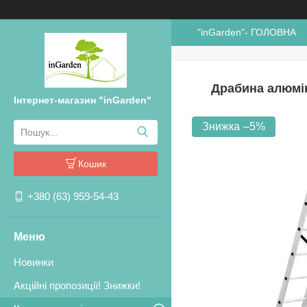
"inGarden"- ГОЛОВНА
Драбина алюміні
Інтернет-магазин "inGarden"
–5%
Кошик
+380 (63) 959-54-43
Новинки
Акційні пропозиції! Знижки!