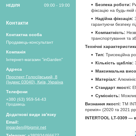
Безпека роботи:
Ри
09:00
19:00
НЕДІЛЯ
фіксацію на будь-якій
Надійна фіксація:
З
Контакти
гарантуючи безпеку пі
Компактність:
Незв
транспортування та зб
Продавець-консультант
Технічні характеристик
Тип:
Трисекційна р
Інтернет-магазин "inGarden"
Кількість щаблів:
3
Максимальна висо
Проспект Голосіївський, 8
Матеріал:
Алюмініє
(Індекс 03040), Київ, Україна
Стандарт якості:
E
Сумісність:
Можлив
+380 (63) 959-54-43
Визнання якості:
ТМ INT
Продавець
премія» (2020 та 2021 рр.
INTERTOOL LT-0309 — ва
ingarden@bigmir.net
+380934466677