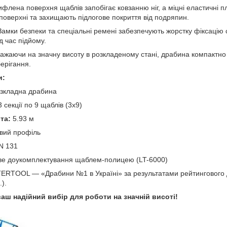
флена поверхня щаблів запобігає ковзанню ніг, а міцні еластичні п
 поверхні та захищають підлогове покриття від подряпин.
амки безпеки та спеціальні ремені забезпечують жорстку фіксацію 
д час підйому.
ажаючи на значну висоту в розкладеному стані, драбина компактно 
ерігання.
и:
озкладна драбина
 секції по 9 щаблів (3x9)
та:
5.93 м
вий профіль
N 131
е доукомплектування щаблем-полицею (LT-6000)
ERTOOL — «Драбини №1 в Україні» за результатами рейтингового 
).
ш надійний вибір для роботи на значній висоті!