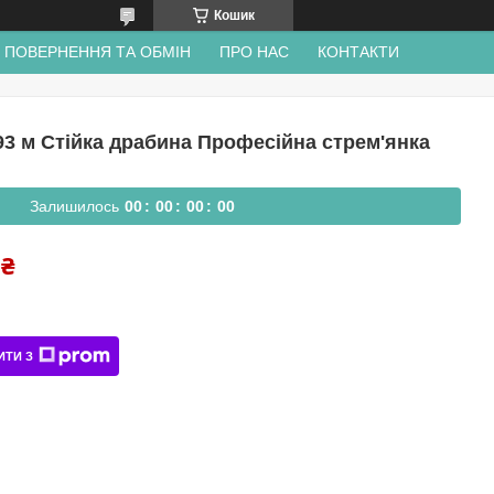
Кошик
ПОВЕРНЕННЯ ТА ОБМІН
ПРО НАС
КОНТАКТИ
.93 м Стійка драбина Професійна стрем'янка
Залишилось
0
0
0
0
0
0
0
0
 ₴
ИТИ З