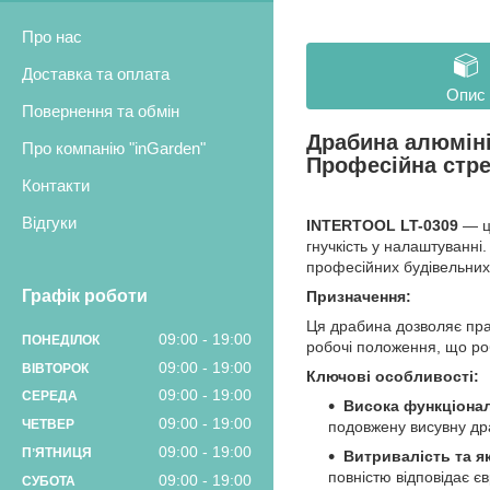
Про нас
Доставка та оплата
Опис
Повернення та обмін
Драбина алюмініє
Про компанію "inGarden"
Професійна стре
Контакти
Відгуки
INTERTOOL LT-0309
— це
гнучкість у налаштуванні
професійних будівельних
Графік роботи
Призначення:
Ця драбина дозволяє пра
09:00
19:00
ПОНЕДІЛОК
робочі положення, що ро
09:00
19:00
ВІВТОРОК
Ключові особливості:
09:00
19:00
СЕРЕДА
Висока функціонал
09:00
19:00
ЧЕТВЕР
подовжену висувну др
09:00
19:00
ПʼЯТНИЦЯ
Витривалість та як
повністю відповідає є
09:00
19:00
СУБОТА