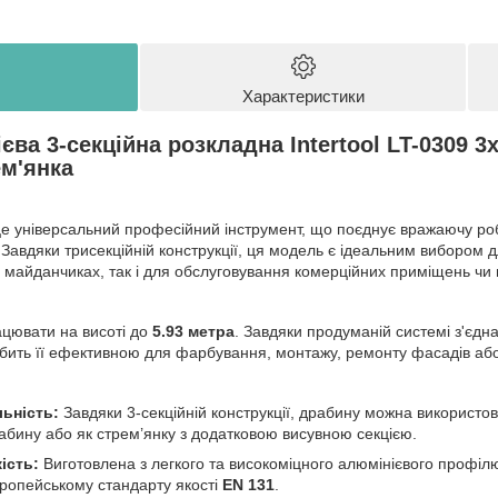
Характеристики
ва 3-секційна розкладна Intertool LT-0309 3x
м'янка
 універсальний професійний інструмент, що поєднує вражаючу робо
. Завдяки трисекційній конструкції, ця модель є ідеальним вибором 
 майданчиках, так і для обслуговування комерційних приміщень чи
цювати на висоті до
5.93 метра
. Завдяки продуманій системі з'єдн
бить її ефективною для фарбування, монтажу, ремонту фасадів або
ьність:
Завдяки 3-секційній конструкції, драбину можна використов
абину або як стрем’янку з додатковою висувною секцією.
ість:
Виготовлена з легкого та високоміцного алюмінієвого профілю,
вропейському стандарту якості
EN 131
.