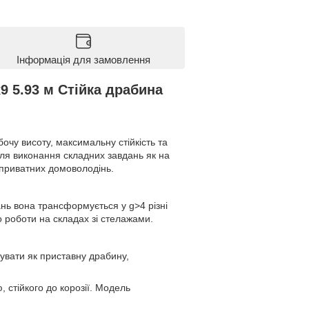
Інформація для замовлення
9 5.93 м Стійка драбина
чу висоту, максимальну стійкість та
для виконання складних завдань як на
 приватних домоволодінь.
ань вона трансформується у g>4 різні
 роботи на складах зі стелажами.
увати як приставну драбину,
 стійкого до корозії. Модель