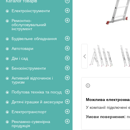
Каталог товарів
Електроінструменти
Ремонтно-
обслуговувальний
інструмент
Будівельне обладнання
Автотовари
Дім і сад
Бензоінструменти
Активний відпочинок і
туризм
Побутова техніка та посуд
Дитячі іграшки й аксесуари
У компанії підключені 
Електротранспорт
п
Рекламно-сувенірна
продукція