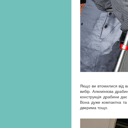
Якщо ви втомилися від в
вибір. Алюмінієва драби
конструкція драбини дає 
Вона дуже компактна та 
дверима тощо.