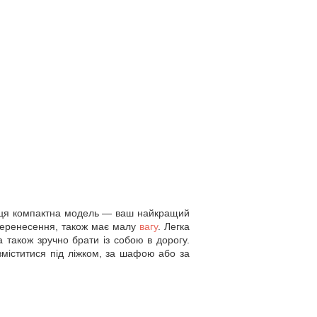
и, ця компактна модель — ваш найкращий
 перенесення, також має малу
вагу
. Легка
а також зручно брати із собою в дорогу.
зміститися під ліжком, за шафою або за