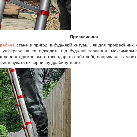
Призначення
драбина
стане в пригоді в будь-якій ситуації, як для професійних м
 універсальна та підходить під будь-які завдання, максимальн
щоденного домашнього господарства або хобі, наприклад, замінит
користовувати як чорничну драбину тощо.