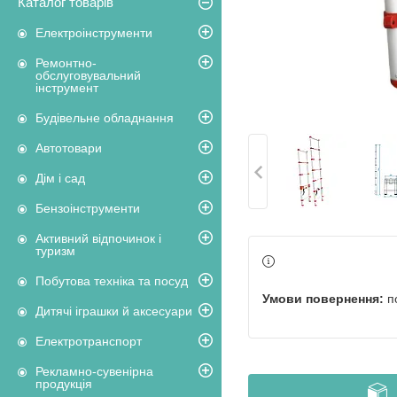
Каталог товарів
Електроінструменти
Ремонтно-
обслуговувальний
інструмент
Будівельне обладнання
Автотовари
Дім і сад
Бензоінструменти
Активний відпочинок і
туризм
Побутова техніка та посуд
п
Дитячі іграшки й аксесуари
Електротранспорт
Рекламно-сувенірна
продукція