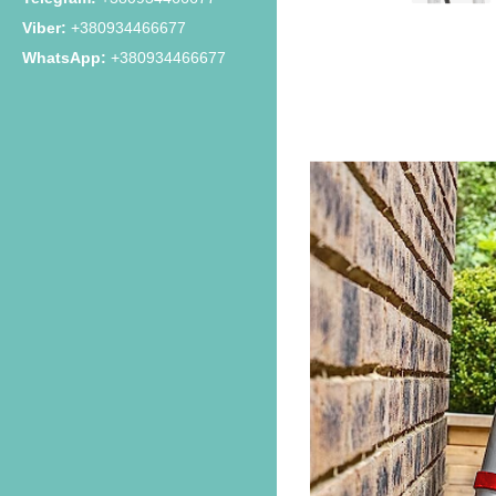
+380934466677
+380934466677