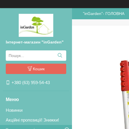
"inGarden"- ГОЛОВНА
Інтернет-магазин "inGarden"
Кошик
+380 (63) 959-54-43
Новинки
Акційні пропозиції! Знижки!